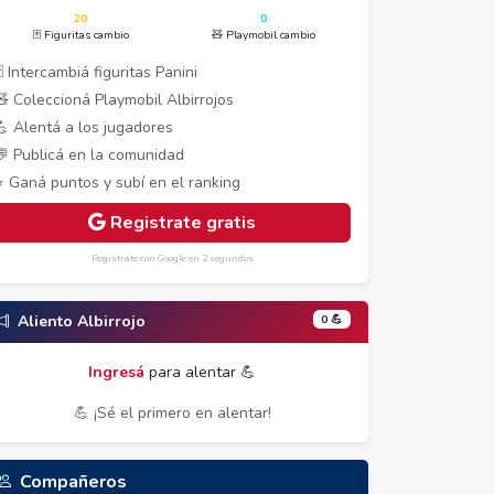
20
0
🃏 Figuritas cambio
🧸 Playmobil cambio
 Intercambiá figuritas Panini
🧸 Coleccioná Playmobil Albirrojos
💪 Alentá a los jugadores
💬 Publicá en la comunidad
⭐ Ganá puntos y subí en el ranking
Registrate gratis
Registrate con Google en 2 segundos
0 💪
Aliento Albirrojo
Ingresá
para alentar 💪
💪 ¡Sé el primero en alentar!
Compañeros