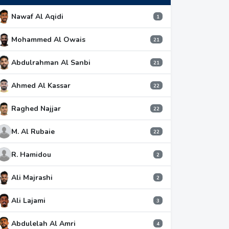
Nawaf Al Aqidi
1
Mohammed Al Owais
21
Abdulrahman Al Sanbi
21
Ahmed Al Kassar
22
Raghed Najjar
22
M. Al Rubaie
22
R. Hamidou
2
Ali Majrashi
2
Ali Lajami
3
Abdulelah Al Amri
4