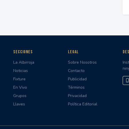
SECCIONES
LEGAL
DES
La Albirroja
Sobre Nosotros
Ins
nin
Noticias
Contacto
Fixture
Publicidad
En Vivo
Términos
Grupos
Privacidad
Llaves
Política Editorial