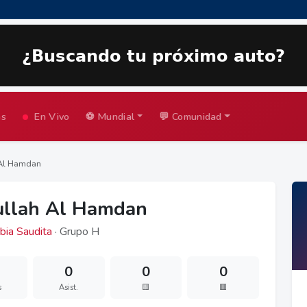
as
En Vivo
⚽ Mundial
💬 Comunidad
Al Hamdan
llah Al Hamdan
bia Saudita
· Grupo H
0
0
0
s
Asist.
🟨
🟥