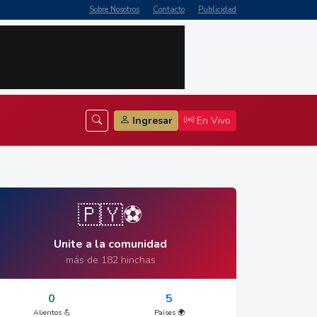
Sobre Nosotros
Contacto
Publicidad
Ingresar
En Vivo
🇵🇾⚽
Unite a la comunidad
más de 182 hinchas
0
5
Alientos 💪
Países 🌍