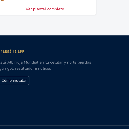
Ver plantel completo
CARGÁ LA APP
talá Albirroja Mundial en tu celular y no te pierdas
gún gol, resultado ni noticia.
Cómo instalar