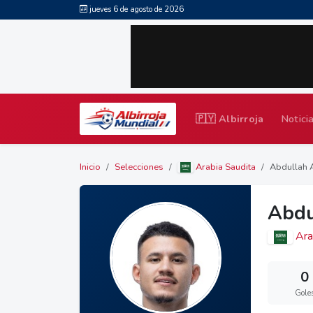
jueves 6 de agosto de 2026
🇵🇾 Albirroja
Notici
Inicio
Selecciones
Arabia Saudita
Abdullah 
Abdu
Ara
0
Gole