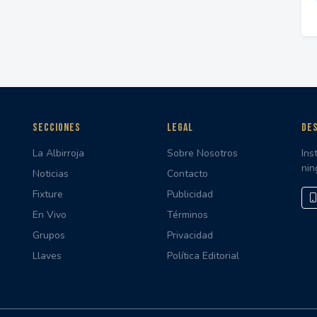
SECCIONES
LEGAL
DES
La Albirroja
Sobre Nosotros
Ins
nin
Noticias
Contacto
Fixture
Publicidad
En Vivo
Términos
Grupos
Privacidad
Llaves
Política Editorial