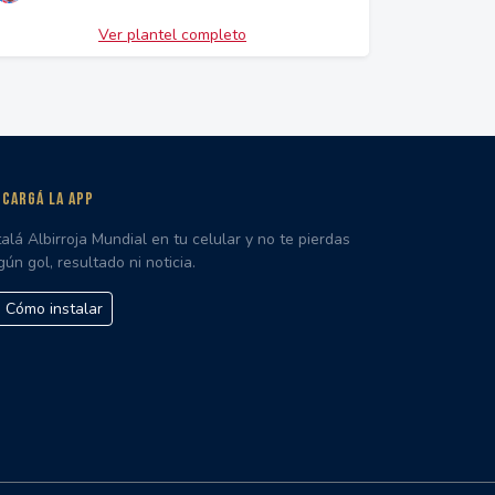
Ver plantel completo
CARGÁ LA APP
talá Albirroja Mundial en tu celular y no te pierdas
gún gol, resultado ni noticia.
Cómo instalar