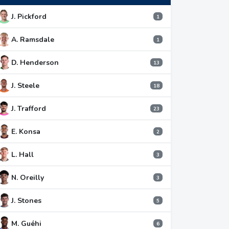
J. Pickford
1
A. Ramsdale
1
D. Henderson
13
J. Steele
18
J. Trafford
23
E. Konsa
2
L. Hall
3
N. Oreilly
3
J. Stones
5
M. Guéhi
6