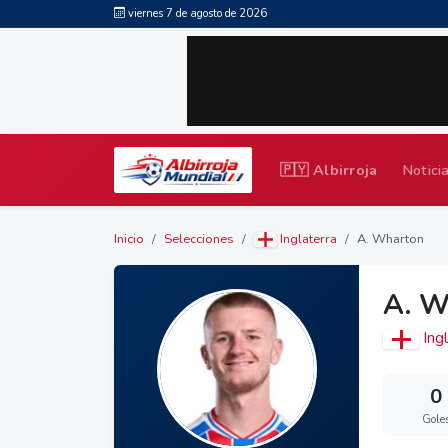
viernes 7 de agosto de 2026
🇵🇾 Albirroja
Notici
Inicio
Selecciones
Inglaterra
A. Wharton
A. W
Ingl
0
Gole