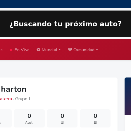
as
En Vivo
⚽ Mundial
💬 Comunidad
harton
aterra
· Grupo L
0
0
0
s
Asist.
🟨
🟥