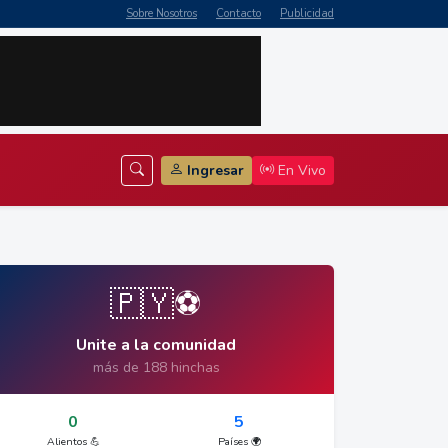
Sobre Nosotros
Contacto
Publicidad
Ingresar
En Vivo
🇵🇾⚽
Unite a la comunidad
más de 188 hinchas
0
5
Alientos 💪
Países 🌍