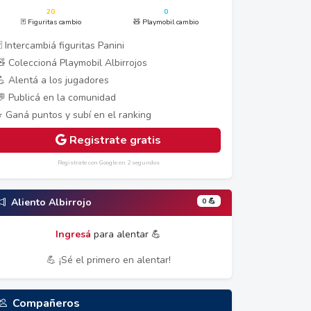
20
0
🃏 Figuritas cambio
🧸 Playmobil cambio
 Intercambiá figuritas Panini
🧸 Coleccioná Playmobil Albirrojos
💪 Alentá a los jugadores
💬 Publicá en la comunidad
⭐ Ganá puntos y subí en el ranking
Registrate gratis
Registrate con Google en 2 segundos
0 💪
Aliento Albirrojo
Ingresá
para alentar 💪
💪 ¡Sé el primero en alentar!
Compañeros