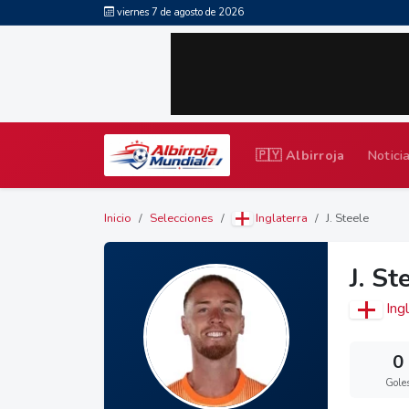
viernes 7 de agosto de 2026
🇵🇾 Albirroja
Notici
Inicio
Selecciones
Inglaterra
J. Steele
J. St
Ingl
0
Gole