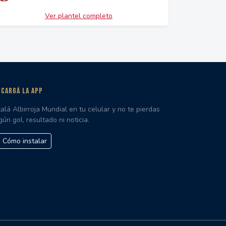
Ver plantel completo
CARGÁ LA APP
talá Albirroja Mundial en tu celular y no te pierdas
gún gol, resultado ni noticia.
Cómo instalar