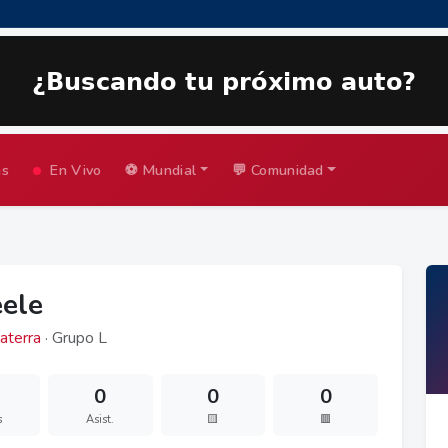
as
En Vivo
⚽ Mundial
💬 Comunidad
eele
aterra
· Grupo L
0
0
0
s
Asist.
🟨
🟥