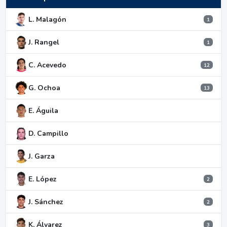
L. Malagón
1
J. Rangel
1
C. Acevedo
12
G. Ochoa
13
E. Águila
D. Campillo
J. Garza
E. López
2
J. Sánchez
2
K. Álvarez
3