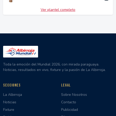
Ver plantel completo
Toda la emoción del Mundial 2026, con mirada paraguaya.
Noticias, resultados en vivo, fixture y la pasión de La Albirroja.
SECCIONES
LEGAL
La Albirroja
Sobre Nosotros
Noticias
Contacto
Fixture
Publicidad