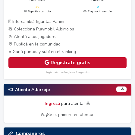
20
0
🃏 Figuritas cambio
🧸 Playmobil cambio
🃏 Intercambiá figuritas Panini
🧸 Coleccioná Playmobil Albirrojos
💪 Alentá a los jugadores
💬 Publicá en la comunidad
⭐ Ganá puntos y subí en el ranking
Registrate gratis
Registrate con Google en 2 segundos
0 💪
Aliento Albirrojo
Ingresá
para alentar 💪
💪 ¡Sé el primero en alentar!
Compañeros