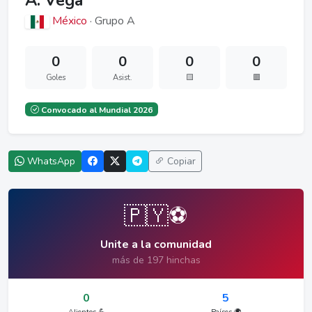
A. Vega
México
· Grupo A
0
0
0
0
Goles
Asist.
🟨
🟥
Convocado al Mundial 2026
WhatsApp
Copiar
🇵🇾⚽
Unite a la comunidad
más de 197 hinchas
0
5
Alientos 💪
Países 🌍