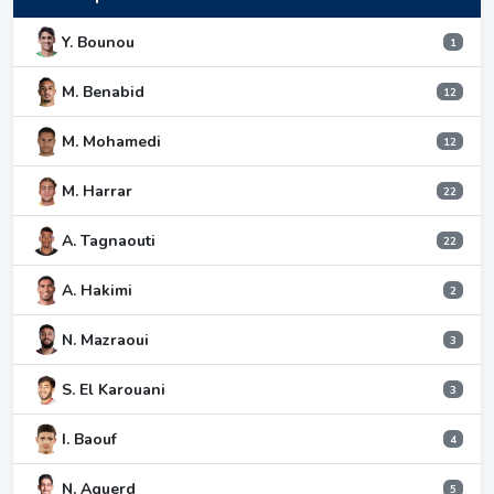
Y. Bounou
1
M. Benabid
12
M. Mohamedi
12
M. Harrar
22
A. Tagnaouti
22
A. Hakimi
2
N. Mazraoui
3
S. El Karouani
3
I. Baouf
4
N. Aguerd
5