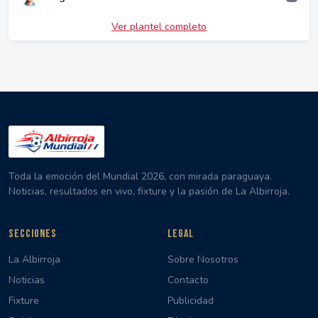
Ver plantel completo
Toda la emoción del Mundial 2026, con mirada paraguaya.
Noticias, resultados en vivo, fixture y la pasión de La Albirroja.
SECCIONES
LEGAL
La Albirroja
Sobre Nosotros
Noticias
Contacto
Fixture
Publicidad