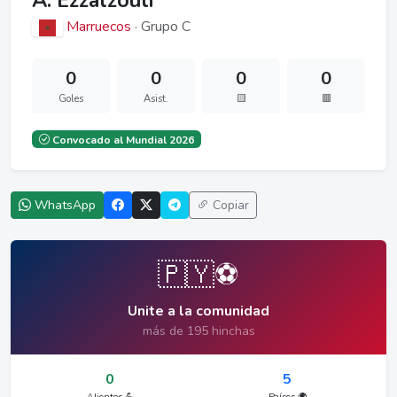
A. Ezzalzouli
Marruecos
· Grupo C
0
0
0
0
Goles
Asist.
🟨
🟥
Convocado al Mundial 2026
WhatsApp
Copiar
🇵🇾⚽
Unite a la comunidad
más de 195 hinchas
0
5
Alientos 💪
Países 🌍