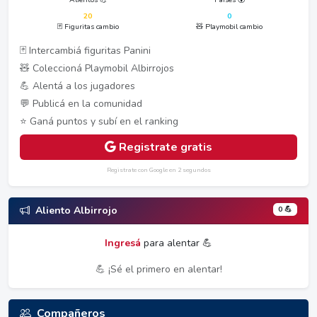
20
0
🃏 Figuritas cambio
🧸 Playmobil cambio
🃏 Intercambiá figuritas Panini
🧸 Coleccioná Playmobil Albirrojos
💪 Alentá a los jugadores
💬 Publicá en la comunidad
⭐ Ganá puntos y subí en el ranking
Registrate gratis
Registrate con Google en 2 segundos
0 💪
Aliento Albirrojo
Ingresá
para alentar 💪
💪 ¡Sé el primero en alentar!
Compañeros