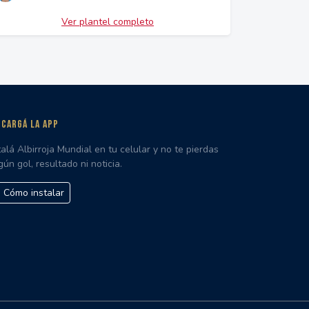
Ver plantel completo
CARGÁ LA APP
talá Albirroja Mundial en tu celular y no te pierdas
gún gol, resultado ni noticia.
Cómo instalar