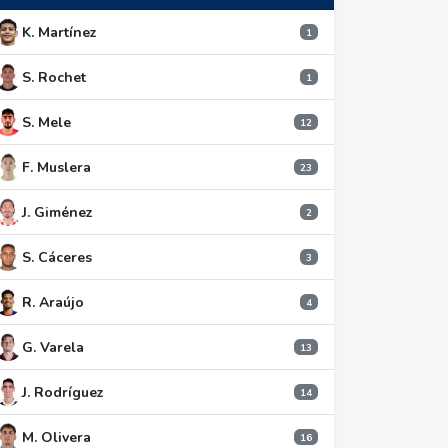
K. Martínez
1
S. Rochet
1
S. Mele
12
F. Muslera
23
J. Giménez
2
S. Cáceres
3
R. Araújo
4
G. Varela
13
J. Rodríguez
14
M. Olivera
16