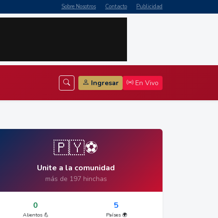
Sobre Nosotros
Contacto
Publicidad
Ingresar
En Vivo
🇵🇾⚽
Unite a la comunidad
más de 197 hinchas
0
5
Alientos 💪
Países 🌍