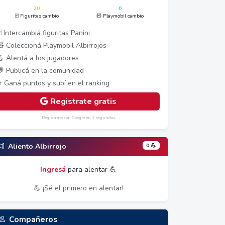
20
0
🃏 Figuritas cambio
🧸 Playmobil cambio
 Intercambiá figuritas Panini
🧸 Coleccioná Playmobil Albirrojos
💪 Alentá a los jugadores
💬 Publicá en la comunidad
⭐ Ganá puntos y subí en el ranking
Registrate gratis
Registrate con Google en 2 segundos
0 💪
Aliento Albirrojo
Ingresá
para alentar 💪
💪 ¡Sé el primero en alentar!
Compañeros