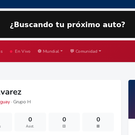
as
En Vivo
⚽ Mundial
💬 Comunidad
lvarez
guay
· Grupo H
0
0
0
s
Asist.
🟨
🟥