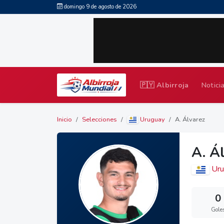
domingo 9 de agosto de 2026
🇵🇾 Albirroja
Notici
Inicio
Selecciones
Uruguay
A. Álvarez
A. Á
Uru
0
Gole