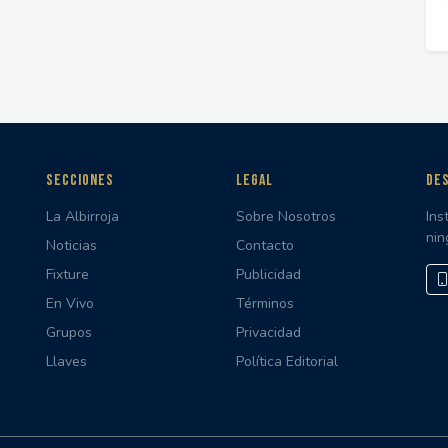
SECCIONES
LEGAL
DES
La Albirroja
Sobre Nosotros
Ins
nin
Noticias
Contacto
Fixture
Publicidad
En Vivo
Términos
Grupos
Privacidad
Llaves
Política Editorial