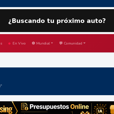
as
En Vivo
⚽ Mundial
💬 Comunidad
a"