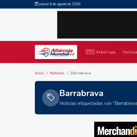
jueves 6 de agosto de 2026
🇵🇾 Albirroja
Notici
Inicio
Noticias
Barrabrava
Barrabrava
Noticias etiquetadas con "Barrabrav