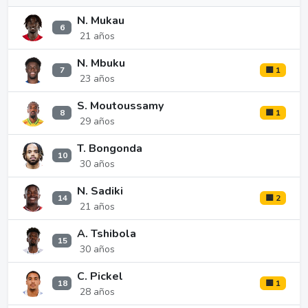
N. Mukau
6
21 años
N. Mbuku
7
🟨 1
23 años
S. Moutoussamy
8
🟨 1
29 años
T. Bongonda
10
30 años
N. Sadiki
14
🟨 2
21 años
A. Tshibola
15
30 años
C. Pickel
18
🟨 1
28 años