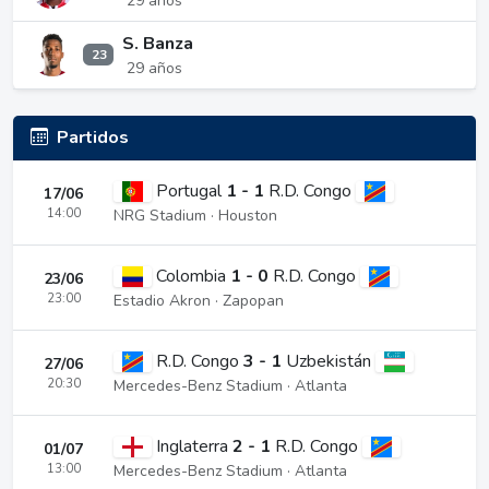
29 años
S. Banza
23
29 años
Partidos
Portugal
1 - 1
R.D. Congo
17/06
14:00
NRG Stadium · Houston
Colombia
1 - 0
R.D. Congo
23/06
23:00
Estadio Akron · Zapopan
R.D. Congo
3 - 1
Uzbekistán
27/06
20:30
Mercedes-Benz Stadium · Atlanta
Inglaterra
2 - 1
R.D. Congo
01/07
13:00
Mercedes-Benz Stadium · Atlanta