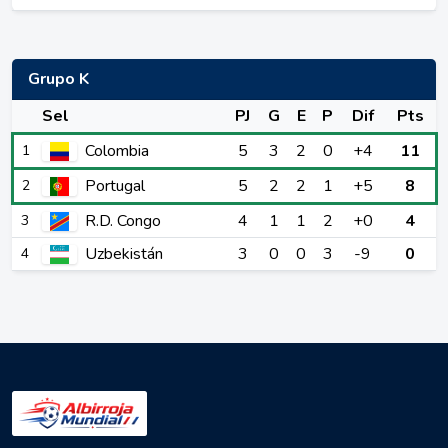
Grupo K
Sel
PJ
G
E
P
Dif
Pts
Colombia
5
3
2
0
+4
11
1
Portugal
5
2
2
1
+5
8
2
R.D. Congo
4
1
1
2
+0
4
3
Uzbekistán
3
0
0
3
-9
0
4