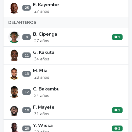
E. Kayembe
25
27 años
DELANTEROS
B. Cipenga
9
⚽ 1
27 años
G. Kakuta
11
34 años
M. Elia
13
28 años
C. Bakambu
17
34 años
F. Mayele
19
⚽ 1
31 años
Y. Wissa
20
⚽ 3