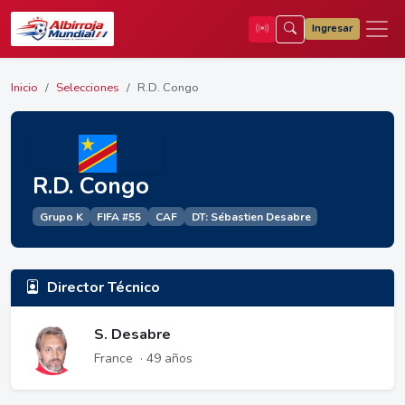
Ingresar
Inicio
Selecciones
R.D. Congo
R.D. Congo
Grupo K
FIFA #55
CAF
DT: Sébastien Desabre
Director Técnico
S. Desabre
France
· 49 años