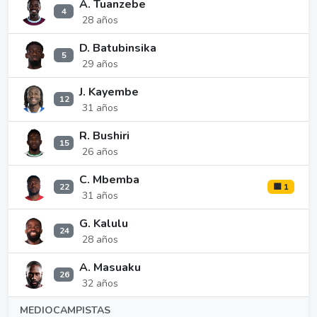
A. Tuanzebe
4
28 años
D. Batubinsika
5
29 años
J. Kayembe
12
31 años
R. Bushiri
15
26 años
C. Mbemba
22
🟨 1
31 años
G. Kalulu
24
28 años
A. Masuaku
26
32 años
MEDIOCAMPISTAS