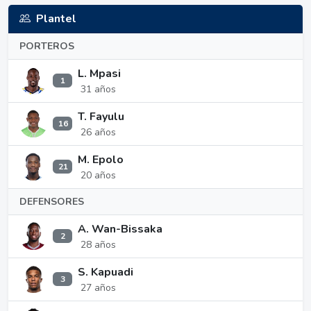
Plantel
PORTEROS
L. Mpasi
1
31 años
T. Fayulu
16
26 años
M. Epolo
21
20 años
DEFENSORES
A. Wan-Bissaka
2
28 años
S. Kapuadi
3
27 años