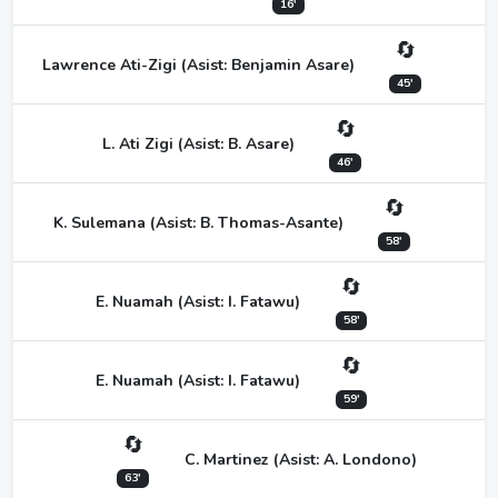
16'
🔄
Lawrence Ati-Zigi (Asist: Benjamin Asare)
45'
🔄
L. Ati Zigi (Asist: B. Asare)
46'
🔄
K. Sulemana (Asist: B. Thomas-Asante)
58'
🔄
E. Nuamah (Asist: I. Fatawu)
58'
🔄
E. Nuamah (Asist: I. Fatawu)
59'
🔄
C. Martinez (Asist: A. Londono)
63'