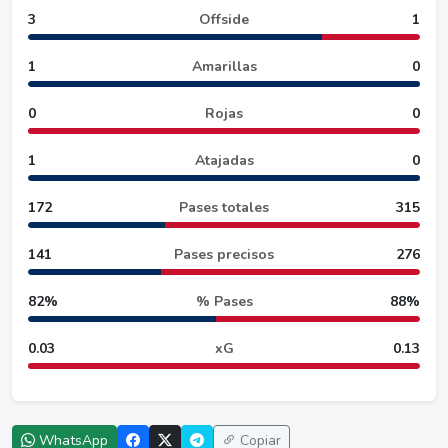
3
Offside
1
1
Amarillas
0
0
Rojas
0
1
Atajadas
0
172
Pases totales
315
141
Pases precisos
276
82%
% Pases
88%
0.03
xG
0.13
WhatsApp
Copiar