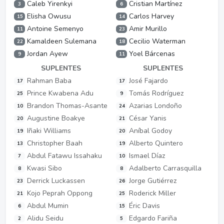
Caleb Yirenkyi
Cristian Martínez
3
6
Elisha Owusu
Carlos Harvey
15
14
Antoine Semenyo
Amir Murillo
11
23
Kamaldeen Sulemana
Cecilio Waterman
22
18
Jordan Ayew
Yoel Bárcenas
9
11
SUPLENTES
SUPLENTES
Rahman Baba
José Fajardo
17
17
Prince Kwabena Adu
Tomás Rodríguez
25
9
Brandon Thomas-Asante
Azarias Londoño
10
24
Augustine Boakye
César Yanis
20
21
Iñaki Williams
Aníbal Godoy
19
20
Christopher Baah
Alberto Quintero
13
19
Abdul Fatawu Issahaku
Ismael Díaz
7
10
Kwasi Sibo
Adalberto Carrasquilla
8
8
Derrick Luckassen
Jorge Gutiérrez
23
26
Kojo Peprah Oppong
Roderick Miller
21
25
Abdul Mumin
Éric Davis
6
15
Alidu Seidu
Edgardo Fariña
2
5