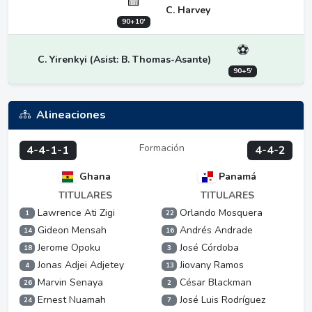
🟨
C. Harvey
90+10'
⚽
C. Yirenkyi (Asist: B. Thomas-Asante)
90+5'
Alineaciones
Formación
4-4-1-1
4-4-2
Ghana
Panamá
TITULARES
TITULARES
Lawrence Ati Zigi
Orlando Mosquera
1
22
Gideon Mensah
Andrés Andrade
14
16
Jerome Opoku
José Córdoba
18
3
Jonas Adjei Adjetey
Jiovany Ramos
4
13
Marvin Senaya
César Blackman
26
2
Ernest Nuamah
José Luis Rodríguez
24
7