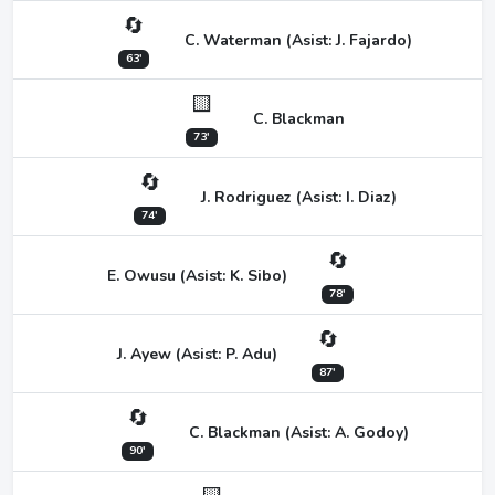
🔄
C. Waterman (Asist: J. Fajardo)
63'
🟨
C. Blackman
73'
🔄
J. Rodriguez (Asist: I. Diaz)
74'
🔄
E. Owusu (Asist: K. Sibo)
78'
🔄
J. Ayew (Asist: P. Adu)
87'
🔄
C. Blackman (Asist: A. Godoy)
90'