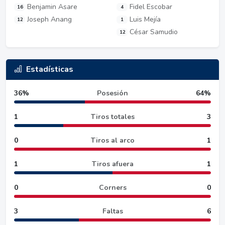
Benjamin Asare
Fidel Escobar
16
4
Joseph Anang
Luis Mejía
12
1
César Samudio
12
Estadísticas
36%
Posesión
64%
1
Tiros totales
3
0
Tiros al arco
1
1
Tiros afuera
1
0
Corners
0
3
Faltas
6