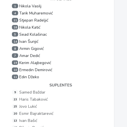
Nikola Vasilj
1
Tarik Muharemović
4
Stjepan Radeljić
21
Nikola Katić
18
Sead Kolašinac
5
Ivan Šunjić
14
Armin Gigović
8
Amar Dedić
7
Kerim Alajbegović
19
Ermedin Demirović
10
Edin Džeko
11
SUPLENTES
Samed Baždar
9
Haris Tabaković
23
Jovo Lukić
25
Esmir Bajraktarević
20
Ivan Bašić
13