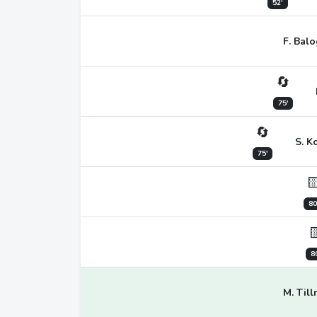
52'
F. Bal
🔄
75'
🔄
S. K
75'

80

8
M. Til