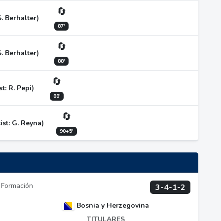
🔄
S. Berhalter)
87'
🔄
S. Berhalter)
88'
🔄
st: R. Pepi)
88'
🔄
st: G. Reyna)
90+5'
Formación
3-4-1-2
Bosnia y Herzegovina
TITULARES