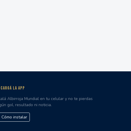
CARGÁ LA APP
talá Albirroja Mundial en tu celular y no te pierdas
gún gol, resultado ni noticia.
Cómo instalar