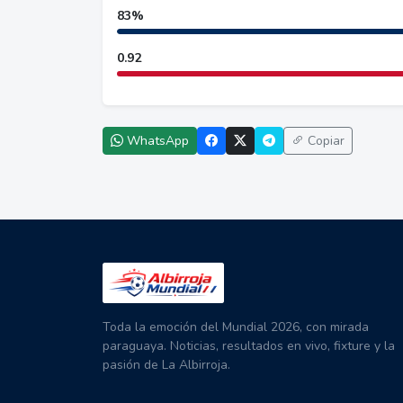
83%
0.92
WhatsApp
Copiar
Toda la emoción del Mundial 2026, con mirada
paraguaya. Noticias, resultados en vivo, fixture y la
pasión de La Albirroja.