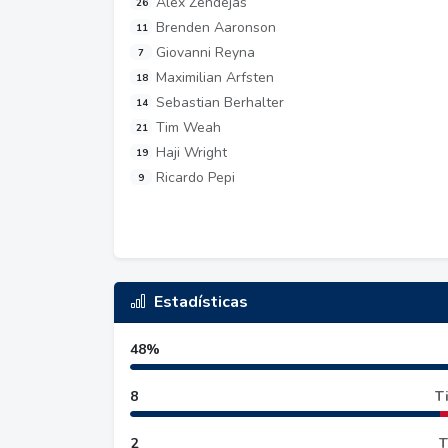
Alex Zendejas
26
Brenden Aaronson
11
Giovanni Reyna
7
Maximilian Arfsten
18
Sebastian Berhalter
14
Tim Weah
21
Haji Wright
19
Ricardo Pepi
9
Estadísticas
48%
8
Ti
2
T