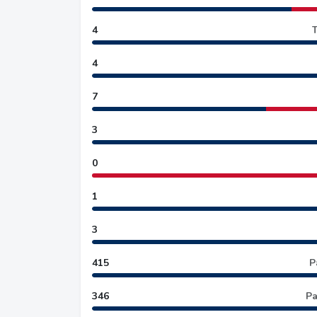
4
T
4
7
3
0
1
3
415
P
346
Pa