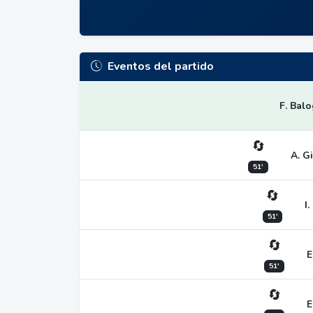
Eventos del partido
F. Bal
🔄
A. Gi
51'
🔄
I.
51'
🔄
E
51'
🔄
E