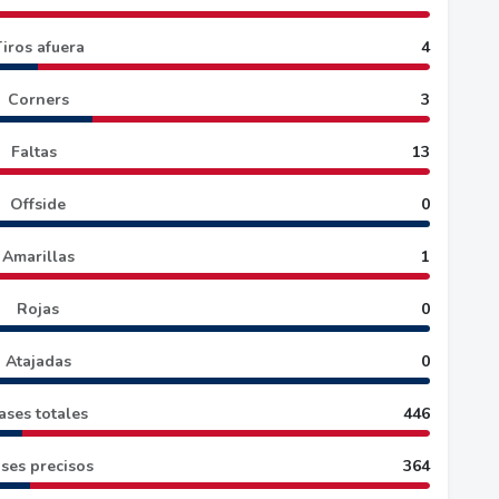
iros afuera
4
Corners
3
Faltas
13
Offside
0
Amarillas
1
Rojas
0
Atajadas
0
ases totales
446
ses precisos
364