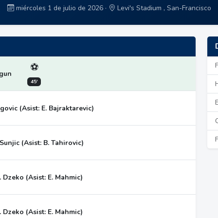
miércoles 1 de julio de 2026 ·
Levi's Stadium , San-Francisco
⚽
ogun
45'
govic (Asist: E. Bajraktarevic)
 Sunjic (Asist: B. Tahirovic)
. Dzeko (Asist: E. Mahmic)
. Dzeko (Asist: E. Mahmic)