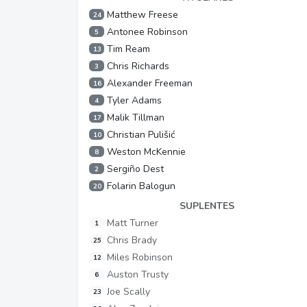
Matthew Freese
24
Antonee Robinson
5
Tim Ream
13
Chris Richards
3
Alexander Freeman
16
Tyler Adams
4
Malik Tillman
17
Christian Pulišić
10
Weston McKennie
8
Sergiño Dest
2
Folarin Balogun
20
SUPLENTES
Matt Turner
1
Chris Brady
25
Miles Robinson
12
Auston Trusty
6
Joe Scally
23