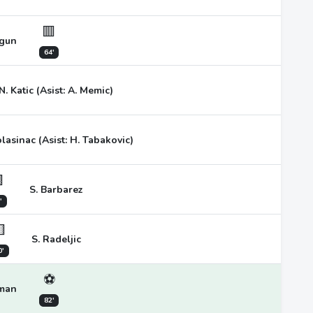
🟥
ogun
64'
N. Katic (Asist: A. Memic)
olasinac (Asist: H. Tabakovic)

S. Barbarez
'

S. Radeljic
0'
⚽
lman
82'