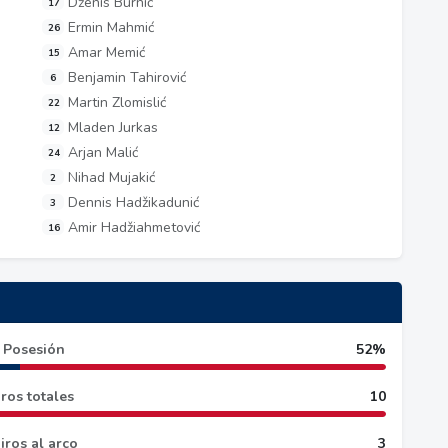
Dženis Burnić
17
Ermin Mahmić
26
Amar Memić
15
Benjamin Tahirović
6
Martin Zlomislić
22
Mladen Jurkas
12
Arjan Malić
24
Nihad Mujakić
2
Dennis Hadžikadunić
3
Amir Hadžiahmetović
16
Posesión
52%
ros totales
10
iros al arco
3