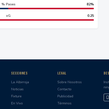
% Pases
82%
xG
0.25
SECCIONES
LEGAL
DES
La Albirroja
Sobre Nosotros
Ins
nin
Noticias
Contacto
Fixture
Publicidad
En Vivo
Términos