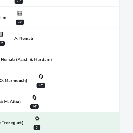
20'
🟨
ahim
42'
🟨
A. Nemati
3'
 Nemati (Asist: S. Hardani)
🔄
: O. Marmoush)
46'
🔄
t: M. Attia)
46'
⚽
: Trezeguet)
5'