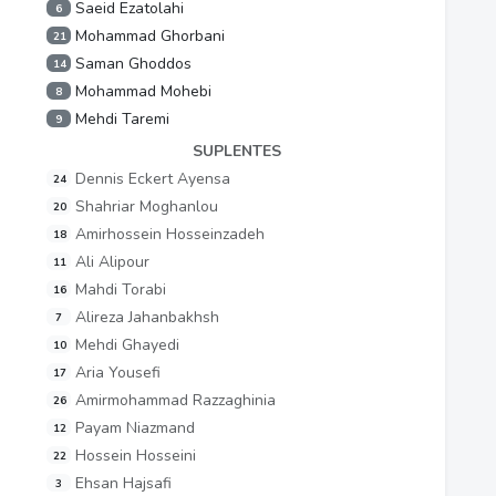
Saeid Ezatolahi
6
Mohammad Ghorbani
21
Saman Ghoddos
14
Mohammad Mohebi
8
Mehdi Taremi
9
SUPLENTES
Dennis Eckert Ayensa
24
Shahriar Moghanlou
20
Amirhossein Hosseinzadeh
18
Ali Alipour
11
Mahdi Torabi
16
Alireza Jahanbakhsh
7
Mehdi Ghayedi
10
Aria Yousefi
17
Amirmohammad Razzaghinia
26
Payam Niazmand
12
Hossein Hosseini
22
Ehsan Hajsafi
3