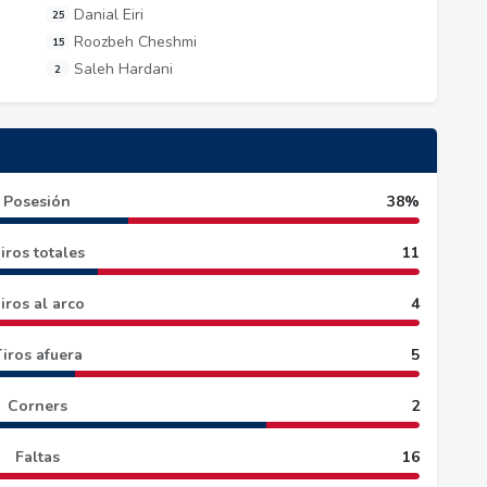
Danial Eiri
25
Roozbeh Cheshmi
15
Saleh Hardani
2
Posesión
38%
iros totales
11
iros al arco
4
iros afuera
5
Corners
2
Faltas
16