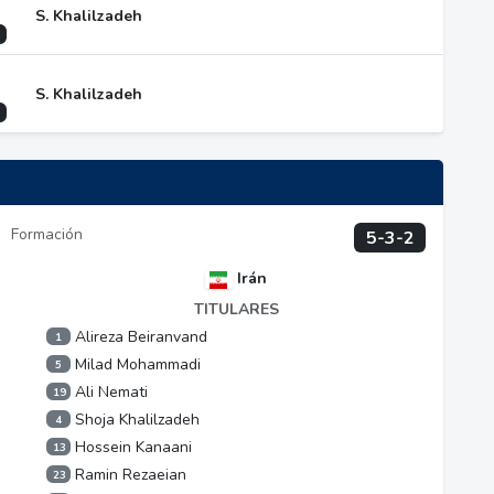
S. Khalilzadeh
S. Khalilzadeh
Formación
5-3-2
Irán
TITULARES
Alireza Beiranvand
1
Milad Mohammadi
5
Ali Nemati
19
Shoja Khalilzadeh
4
Hossein Kanaani
13
Ramin Rezaeian
23