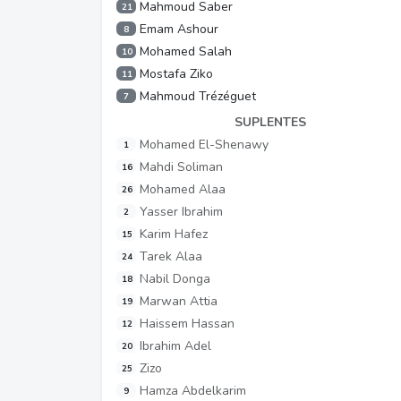
Mahmoud Saber
21
Emam Ashour
8
Mohamed Salah
10
Mostafa Ziko
11
Mahmoud Trézéguet
7
SUPLENTES
Mohamed El-Shenawy
1
Mahdi Soliman
16
Mohamed Alaa
26
Yasser Ibrahim
2
Karim Hafez
15
Tarek Alaa
24
Nabil Donga
18
Marwan Attia
19
Haissem Hassan
12
Ibrahim Adel
20
Zizo
25
Hamza Abdelkarim
9