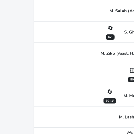
M. Salah (As
🔄
S. G
67'
M. Ziko (Asist: 

80
🔄
M. Mo
90+1'
M. Las