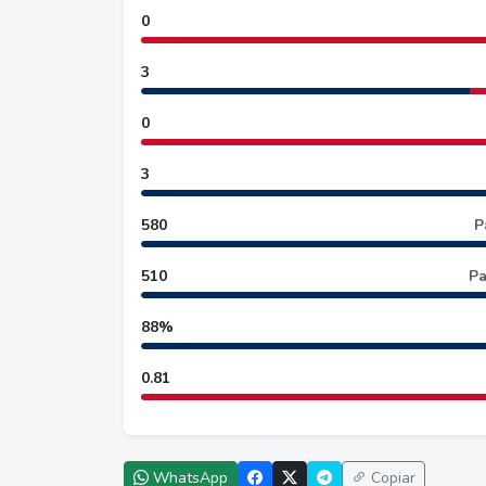
0
3
0
3
580
P
510
Pa
88%
0.81
WhatsApp
Copiar