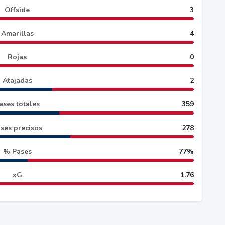
Offside
3
Amarillas
4
Rojas
0
Atajadas
2
ases totales
359
ses precisos
278
% Pases
77%
xG
1.76