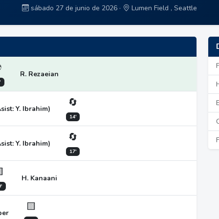
sábado 27 de junio de 2026 ·
Lumen Field , Seattle
⚽
R. Rezaeian
'
🔄
st: Y. Ibrahim)
14'
🔄
st: Y. Ibrahim)
17'

H. Kanaani
'
🟨
ber