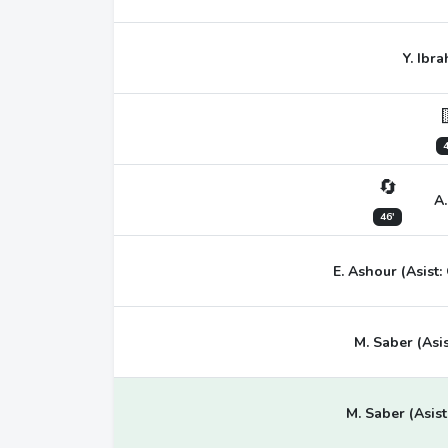
Y. Ibr
4
🔄
A.
46'
E. Ashour (Asist
M. Saber (Asis
M. Saber (Asist