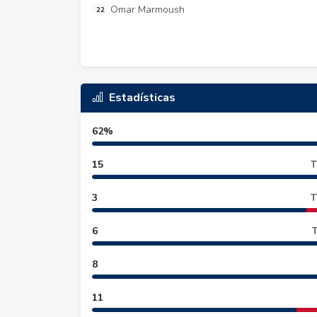
Omar Marmoush
22
Estadísticas
62%
15
T
3
T
6
T
8
11