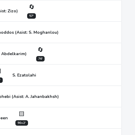
🔄
ist: Zizo)
57'
hoddos (Asist: S. Moghanlou)
🔄
H. Abdelkarim)
76'

S. Ezatolahi
'
hebi (Asist: A. Jahanbakhsh)
🟨
heen
90+2'