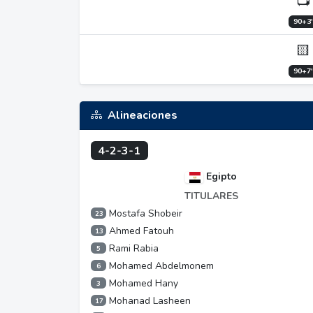
📺
90+3'
🟨
90+7'
Alineaciones
4-2-3-1
Egipto
TITULARES
Mostafa Shobeir
23
Ahmed Fatouh
13
Rami Rabia
5
Mohamed Abdelmonem
6
Mohamed Hany
3
Mohanad Lasheen
17