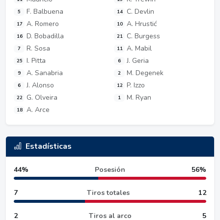
F. Balbuena
C. Devlin
5
14
A. Romero
A. Hrustić
17
10
D. Bobadilla
C. Burgess
16
21
R. Sosa
A. Mabil
7
11
I. Pitta
J. Geria
25
6
A. Sanabria
M. Degenek
9
2
J. Alonso
P. Izzo
6
12
G. Olveira
M. Ryan
22
1
A. Arce
18
Estadísticas
44%
Posesión
56%
7
Tiros totales
12
2
Tiros al arco
5