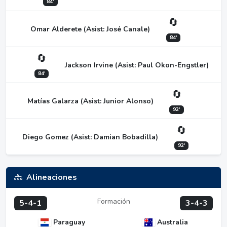
84'
🔄
Omar Alderete (Asist: José Canale)
84'
🔄
Jackson Irvine (Asist: Paul Okon-Engstler)
84'
🔄
Matías Galarza (Asist: Junior Alonso)
92'
🔄
Diego Gomez (Asist: Damian Bobadilla)
92'
Alineaciones
Formación
5-4-1
3-4-3
Paraguay
Australia