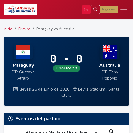
Ingresar
Inicio
Fixture
Paraguay vs Australia
0 - 0
Paraguay
Australia
FINALIZADO
DT: Gustavo
DT: Tony
Alfaro
Popovic
jueves 25 de junio de 2026 ·
Levi's Stadium , Santa
Clara
Eventos del partido
🔄
Alexandro Maidana (Asist: Maurício