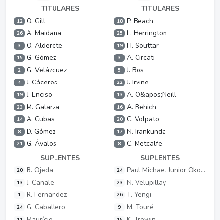
TITULARES
TITULARES
O. Gill
P. Beach
12
18
A. Maidana
L. Herrington
26
25
O. Alderete
H. Souttar
3
19
G. Gómez
A. Circati
15
3
G. Velázquez
J. Bos
2
5
J. Cáceres
J. Irvine
4
22
J. Enciso
A. O&apos;Neill
19
13
M. Galarza
A. Behich
23
16
A. Cubas
C. Volpato
14
20
D. Gómez
N. Irankunda
8
17
G. Ávalos
C. Metcalfe
21
8
SUPLENTES
SUPLENTES
B. Ojeda
Paul Michael Junior Okon-Engstler
20
24
J. Canale
N. Velupillay
13
23
R. Fernandez
T. Yengi
1
26
G. Caballero
M. Touré
24
9
Maurício
K. Trewin
11
15