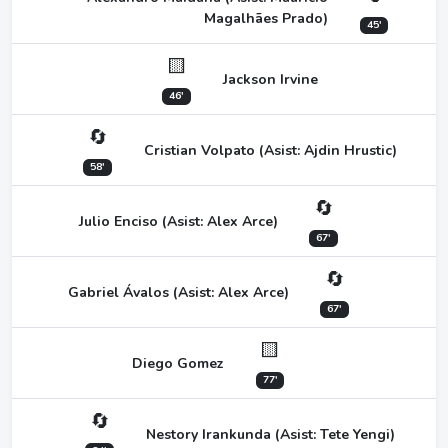
Magalhães Prado)
45'
🟨
Jackson Irvine
46'
🔄
Cristian Volpato (Asist: Ajdin Hrustic)
58'
🔄
Julio Enciso (Asist: Alex Arce)
67'
🔄
Gabriel Ávalos (Asist: Alex Arce)
67'
🟨
Diego Gomez
77'
🔄
Nestory Irankunda (Asist: Tete Yengi)