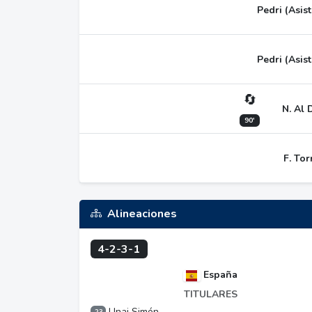
Pedri (Asist
Pedri (Asist
🔄
N. Al 
90'
F. Tor
Alineaciones
4-2-3-1
España
TITULARES
Unai Simón
23