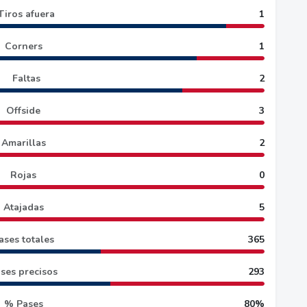
Tiros afuera
1
Corners
1
Faltas
2
Offside
3
Amarillas
2
Rojas
0
Atajadas
5
ases totales
365
ses precisos
293
% Pases
80%