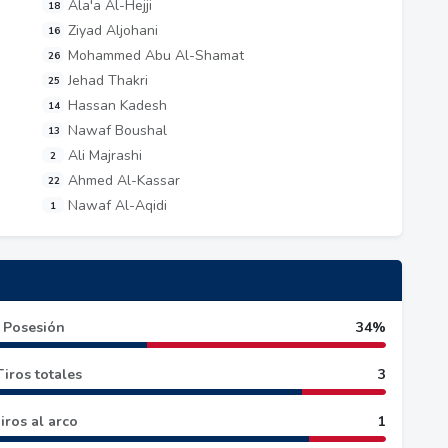
Ala'a Al-Hejji
18
Ziyad Aljohani
16
Mohammed Abu Al-Shamat
26
Jehad Thakri
25
Hassan Kadesh
14
Nawaf Boushal
13
Ali Majrashi
2
Ahmed Al-Kassar
22
Nawaf Al-Aqidi
1
Posesión
34%
Tiros totales
3
iros al arco
1