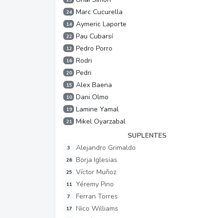
Marc Cucurella
24
Aymeric Laporte
14
Pau Cubarsí
22
Pedro Porro
12
Rodri
16
Pedri
20
Alex Baena
15
Dani Olmo
10
Lamine Yamal
19
Mikel Oyarzabal
21
SUPLENTES
Alejandro Grimaldo
3
Borja Iglesias
26
Víctor Muñoz
25
Yéremy Pino
11
Ferran Torres
7
Nico Williams
17