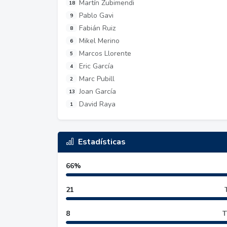
Martín Zubimendi
18
Pablo Gavi
9
Fabián Ruiz
8
Mikel Merino
6
Marcos Llorente
5
Eric García
4
Marc Pubill
2
Joan García
13
David Raya
1
Estadísticas
66%
21
8
T