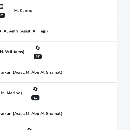
🟨
M. Kanno
0'
A. Al Amri (Asist: A. Hejji)
🔄
 N. Williams)
61'
raikan (Asist: M. Abu Al Shamat)
🔄
: M. Merino)
61'
raikan (Asist: M. Abu Al Shamat)