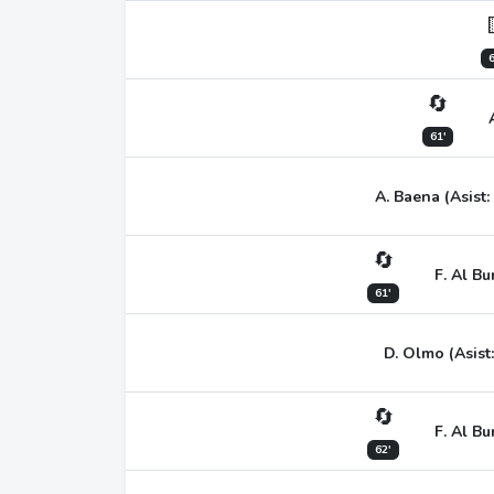
6
🔄
61'
A. Baena (Asist:
🔄
F. Al Bu
61'
D. Olmo (Asist
🔄
F. Al Bu
62'