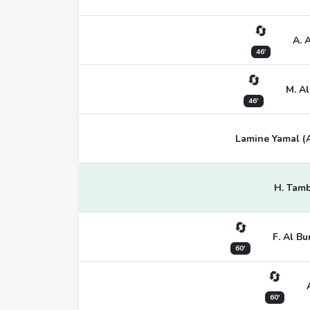
🔄
A. 
46'
🔄
M. Al
46'
Lamine Yamal (As
H. Tamb
🔄
F. Al Bu
60'
🔄
60'