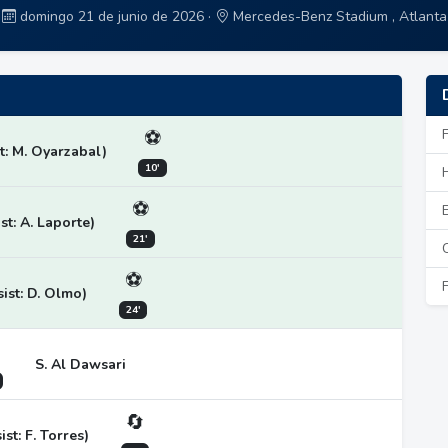
domingo 21 de junio de 2026 ·
Mercedes-Benz Stadium , Atlanta
⚽
t: M. Oyarzabal)
10'
⚽
st: A. Laporte)
21'
⚽
ist: D. Olmo)
24'
S. Al Dawsari
🔄
st: F. Torres)