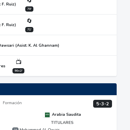
🔄
: F. Ruiz)
70'
🔄
: F. Ruiz)
71'
Dawsari (Asist: K. Al Ghannam)
📺
res
90+2'
Formación
5-3-2
Arabia Saudita
TITULARES
Mohammed Al-Owais
21