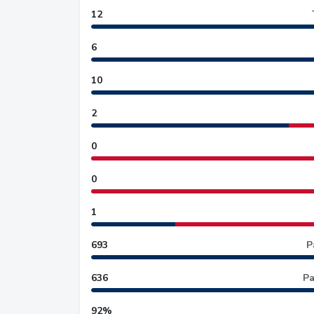
12
6
10
2
0
0
1
693
P
636
Pa
92%