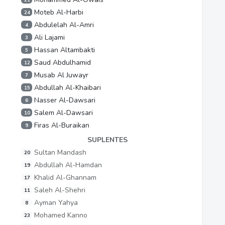
Moteb Al-Harbi
24
Abdulelah Al-Amri
4
Ali Lajami
3
Hassan Altambakti
5
Saud Abdulhamid
12
Musab Al Juwayr
7
Abdullah Al-Khaibari
15
Nasser Al-Dawsari
6
Salem Al-Dawsari
10
Firas Al-Buraikan
9
SUPLENTES
Sultan Mandash
20
Abdullah Al-Hamdan
19
Khalid Al-Ghannam
17
Saleh Al-Shehri
11
Ayman Yahya
8
Mohamed Kanno
23