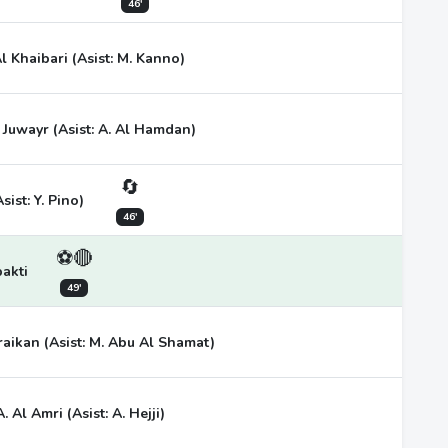
46'
Al Khaibari (Asist: M. Kanno)
 Juwayr (Asist: A. Al Hamdan)
🔄
ist: Y. Pino)
46'
⚽🔴
akti
49'
raikan (Asist: M. Abu Al Shamat)
A. Al Amri (Asist: A. Hejji)