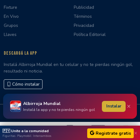
Fixture
Publicidad
En Vivo
Términos
Grupos
Privacidad
Llaves
Política Editorial
DESCARGÁ LA APP
Instalá Albirroja Mundial en tu celular y no te pierdas ningún gol,
resultado ni noticia.
Cómo instalar
Albirroja Mundial
×
Instalar
Instalá la app y no te pierdas ningún gol
© 2026 Albirroja Mundial · Hecho con 🇵🇾 en Paraguay
🇵🇾
🇵🇾 Unite a la comunidad
Registrate gratis
Figuritas · Playmobil · Intercambios
Inicio
En Vivo
Fixture
Albirroja
Noticias