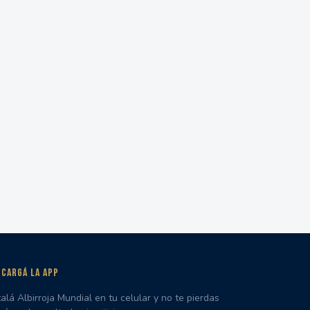
CARGÁ LA APP
talá Albirroja Mundial en tu celular y no te pierdas