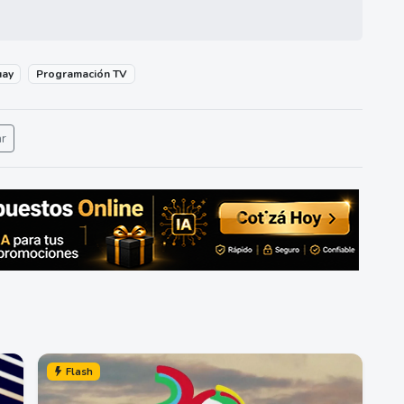
uay
Programación TV
ar
Flash