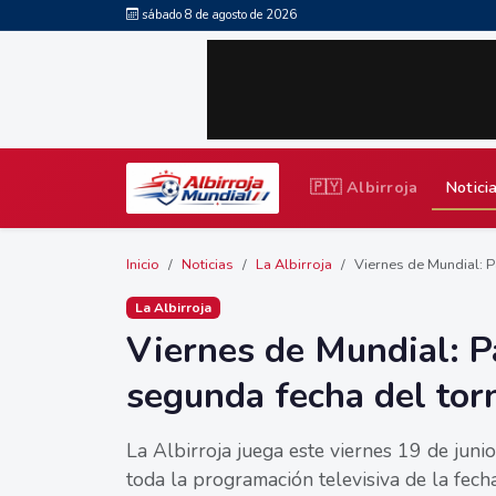
sábado 8 de agosto de 2026
🇵🇾 Albirroja
Notici
Inicio
Noticias
La Albirroja
Viernes de Mundial: P
La Albirroja
Viernes de Mundial: P
segunda fecha del tor
La Albirroja juega este viernes 19 de jun
toda la programación televisiva de la fecha