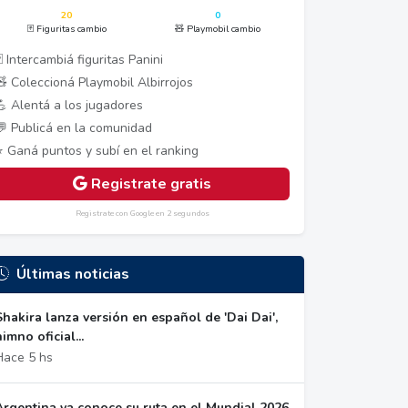
20
0
🃏 Figuritas cambio
🧸 Playmobil cambio
 Intercambiá figuritas Panini
🧸 Coleccioná Playmobil Albirrojos
💪 Alentá a los jugadores
💬 Publicá en la comunidad
⭐ Ganá puntos y subí en el ranking
Registrate gratis
Registrate con Google en 2 segundos
Últimas noticias
Shakira lanza versión en español de 'Dai Dai',
himno oficial...
Hace 5 hs
Argentina ya conoce su ruta en el Mundial 2026