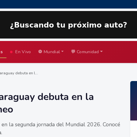
as
En Vivo
⚽ Mundial
💬 Comunidad
araguay debuta en l...
araguay debuta en la
neo
io en la segunda jornada del Mundial 2026. Conocé
.