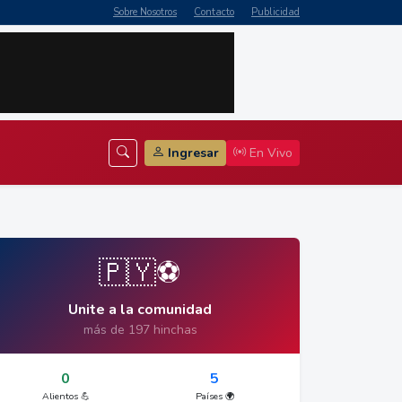
Sobre Nosotros
Contacto
Publicidad
Ingresar
En Vivo
🇵🇾⚽
Unite a la comunidad
más de 197 hinchas
0
5
Alientos 💪
Países 🌍