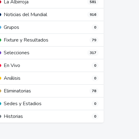
La Albirroja
581
Noticias del Mundial
916
Grupos
0
Fixture y Resultados
79
Selecciones
317
En Vivo
0
Análisis
0
Eliminatorias
78
Sedes y Estadios
0
Historias
0