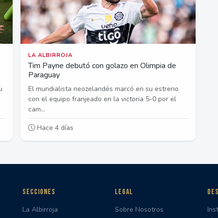
LA ALBIRROJA
Tim Payne debutó con golazo en Olimpia de
Paraguay
u
El mundialista neozelandés marcó en su estreno
con el equipo franjeado en la victoria 5-0 por el
cam...
Hace 4 días
SECCIONES
LEGAL
DES
La Albirroja
Sobre Nosotros
Ins