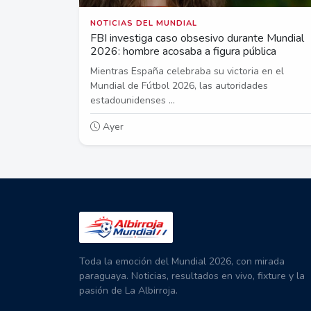
NOTICIAS DEL MUNDIAL
FBI investiga caso obsesivo durante Mundial
2026: hombre acosaba a figura pública
Mientras España celebraba su victoria en el
Mundial de Fútbol 2026, las autoridades
estadounidenses ...
Ayer
Toda la emoción del Mundial 2026, con mirada
paraguaya. Noticias, resultados en vivo, fixture y la
pasión de La Albirroja.