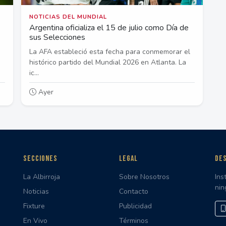
NOTICIAS DEL MUNDIAL
Argentina oficializa el 15 de julio como Día de
sus Selecciones
La AFA estableció esta fecha para conmemorar el
histórico partido del Mundial 2026 en Atlanta. La
ic...
Ayer
SECCIONES
LEGAL
DES
La Albirroja
Sobre Nosotros
Ins
nin
Noticias
Contacto
Fixture
Publicidad
En Vivo
Términos