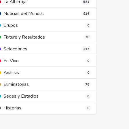
La Albirroja
581
Noticias del Mundial
914
Grupos
0
Fixture y Resultados
78
Selecciones
317
En Vivo
0
Análisis
0
Eliminatorias
78
Sedes y Estadios
0
Historias
0