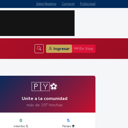
Sobre Nosotros
Contacto
Publicidad
Ingresar
En Vivo
🇵🇾⚽
Unite a la comunidad
más de 197 hinchas
0
5
Alientos 💪
Países 🌍