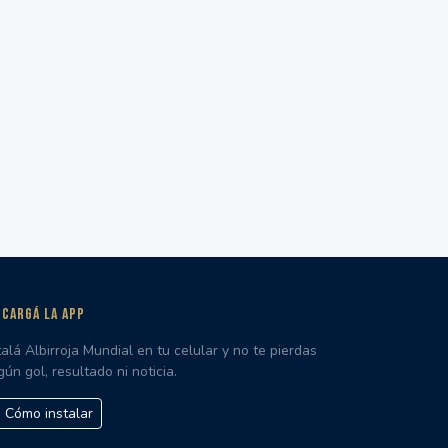
CARGÁ LA APP
talá Albirroja Mundial en tu celular y no te pierdas
gún gol, resultado ni noticia.
Cómo instalar