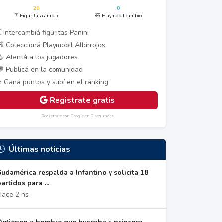
20
0
🃏 Figuritas cambio
🧸 Playmobil cambio
 Intercambiá figuritas Panini
🧸 Coleccioná Playmobil Albirrojos
💪 Alentá a los jugadores
💬 Publicá en la comunidad
⭐ Ganá puntos y subí en el ranking
Registrate gratis
Registrate con Google en 2 segundos
Últimas noticias
Sudamérica respalda a Infantino y solicita 18
partidos para ...
Hace 2 hs
Detienen a hombre que buscaba a princesa