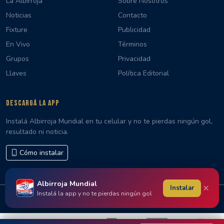
La Albirroja
Sobre Nosotros
Noticias
Contacto
Fixture
Publicidad
En Vivo
Términos
Grupos
Privacidad
Llaves
Política Editorial
DESCARGÁ LA APP
Instalá Albirroja Mundial en tu celular y no te pierdas ningún gol,
resultado ni noticia.
Cómo instalar
Albirroja Mundial
×
Instalar
Instalá la app y no te pierdas ningún gol
© 2026 Albirroja Mundial · Hecho con 🇵🇾 en Paraguay
🇵🇾