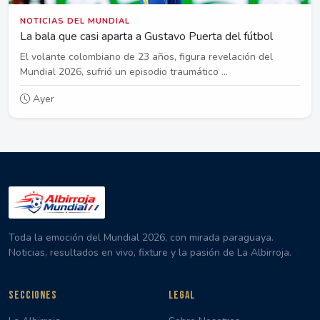
NOTICIAS DEL MUNDIAL
La bala que casi aparta a Gustavo Puerta del fútbol
El volante colombiano de 23 años, figura revelación del
Mundial 2026, sufrió un episodio traumático ...
Ayer
Toda la emoción del Mundial 2026, con mirada paraguaya.
Noticias, resultados en vivo, fixture y la pasión de La Albirroja.
SECCIONES
LEGAL