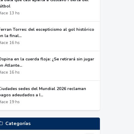
fútbol
Hace 13 hs
Ferran Torres: del escepticismo al gol histórico
n la final...
Hace 16 hs
Ospina en la cuerda floja: ¿Se retirará sin jugar
en Atlante...
Hace 16 hs
Ciudades sedes del Mundial 2026 reclaman
pagos adeudados a I...
Hace 19 hs
Categorías