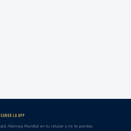
CARGÁ LA APP
talá Albirroja Mundial en tu celular y no te pierdas