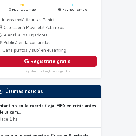
20
0
🃏 Figuritas cambio
🧸 Playmobil cambio
 Intercambiá figuritas Panini
🧸 Coleccioná Playmobil Albirrojos
💪 Alentá a los jugadores
💬 Publicá en la comunidad
⭐ Ganá puntos y subí en el ranking
Registrate gratis
Registrate con Google en 2 segundos
Últimas noticias
Infantino en la cuerda floja: FIFA en crisis antes
de la cum...
Hace 1 hs
La bala que casi aparta a Gustavo Puerta del