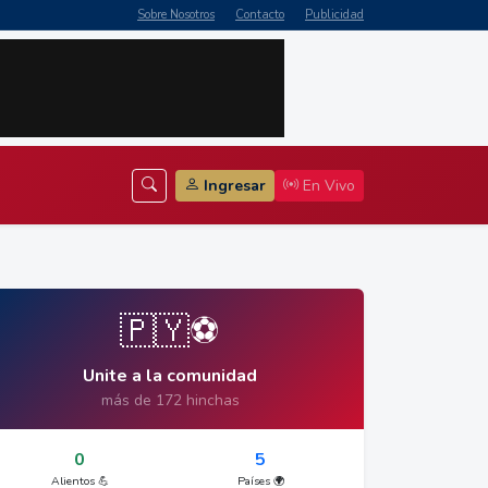
Sobre Nosotros
Contacto
Publicidad
Ingresar
En Vivo
🇵🇾⚽
Unite a la comunidad
más de 172 hinchas
0
5
Alientos 💪
Países 🌍