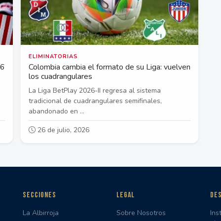
ELIMINATORIAS
26
Colombia cambia el formato de su Liga: vuelven
los cuadrangulares
La Liga BetPlay 2026-II regresa al sistema
tradicional de cuadrangulares semifinales,
abandonado en ...
26 de julio, 2026
SECCIONES
LEGAL
DES
La Albirroja
Sobre Nosotros
Ins