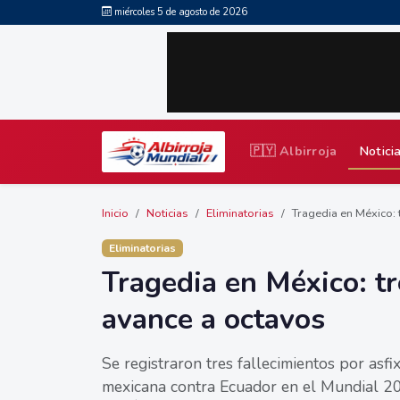
miércoles 5 de agosto de 2026
🇵🇾 Albirroja
Notici
Inicio
Noticias
Eliminatorias
Tragedia en México: t
Eliminatorias
Tragedia en México: tr
avance a octavos
Se registraron tres fallecimientos por asfi
mexicana contra Ecuador en el Mundial 20