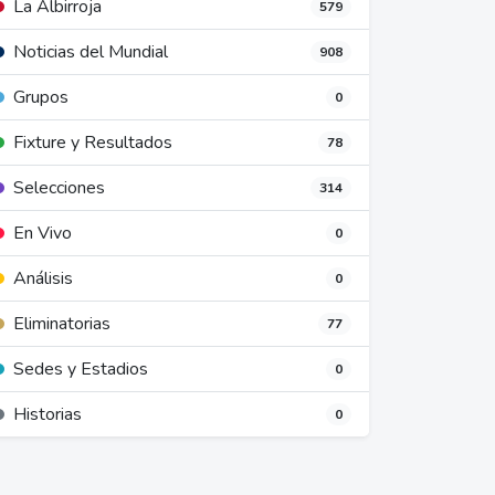
La Albirroja
579
Noticias del Mundial
908
Grupos
0
Fixture y Resultados
78
Selecciones
314
En Vivo
0
Análisis
0
Eliminatorias
77
Sedes y Estadios
0
Historias
0