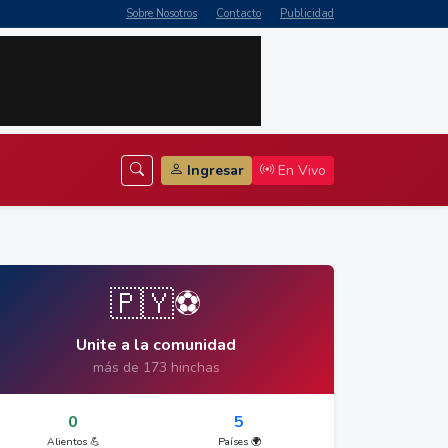
Sobre Nosotros
Contacto
Publicidad
Ingresar
En Vivo
🇵🇾⚽
Unite a la comunidad
más de 173 hinchas
0
5
Alientos 💪
Países 🌍