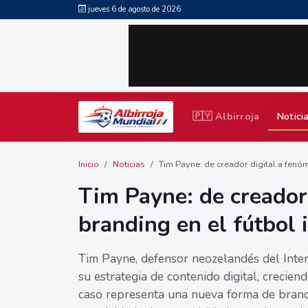
jueves 6 de agosto de 2026
🇵🇾 Albirroja
Notici
Inicio
Noticias
Tim Payne: de creador digital a fenóm
Tim Payne: de creador
branding en el fútbol 
Tim Payne, defensor neozelandés del Inter 
su estrategia de contenido digital, crecie
caso representa una nueva forma de brandi