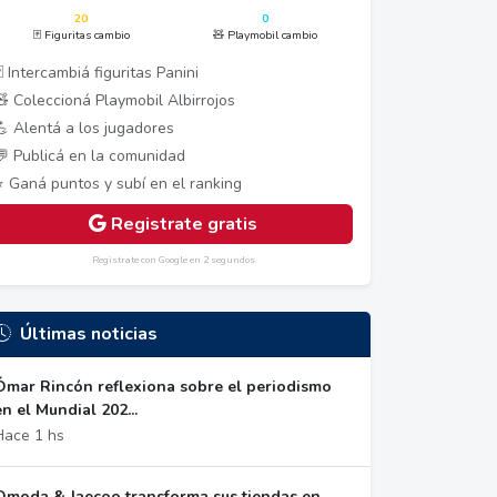
20
0
🃏 Figuritas cambio
🧸 Playmobil cambio
 Intercambiá figuritas Panini
🧸 Coleccioná Playmobil Albirrojos
💪 Alentá a los jugadores
💬 Publicá en la comunidad
⭐ Ganá puntos y subí en el ranking
Registrate gratis
Registrate con Google en 2 segundos
Últimas noticias
Ómar Rincón reflexiona sobre el periodismo
en el Mundial 202...
Hace 1 hs
Omoda & Jaecoo transforma sus tiendas en