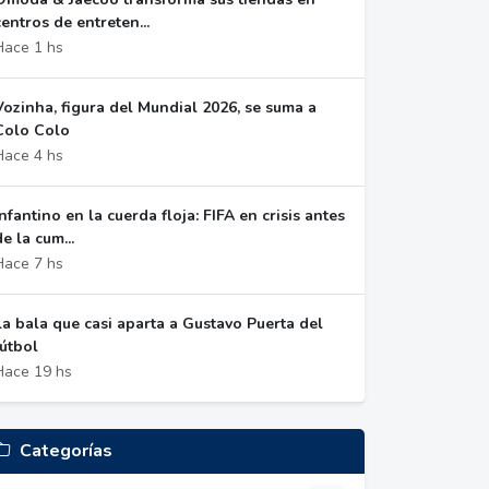
centros de entreten...
Hace 1 hs
Vozinha, figura del Mundial 2026, se suma a
Colo Colo
Hace 4 hs
Infantino en la cuerda floja: FIFA en crisis antes
de la cum...
Hace 7 hs
La bala que casi aparta a Gustavo Puerta del
fútbol
Hace 19 hs
Categorías