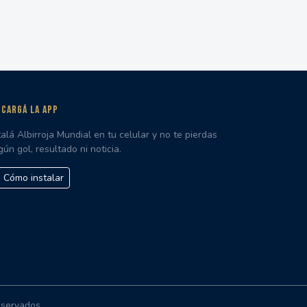
CARGÁ LA APP
talá Albirroja Mundial en tu celular y no te pierdas
gún gol, resultado ni noticia.
Cómo instalar
eservados