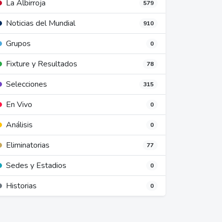
La Albirroja
579
Noticias del Mundial
910
Grupos
0
Fixture y Resultados
78
Selecciones
315
En Vivo
0
Análisis
0
Eliminatorias
77
Sedes y Estadios
0
Historias
0