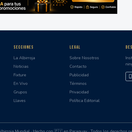
SECCIONES
LEGAL
DES
La Albirroja
Sobre Nosotros
Ins
nin
Noticias
Contacto
Fixture
Publicidad
En Vivo
Términos
Grupos
Privacidad
Llaves
Política Editorial
lbirroja Mundial · Hecho con 🇵🇾 en Paraguay
· Todos los derechos r