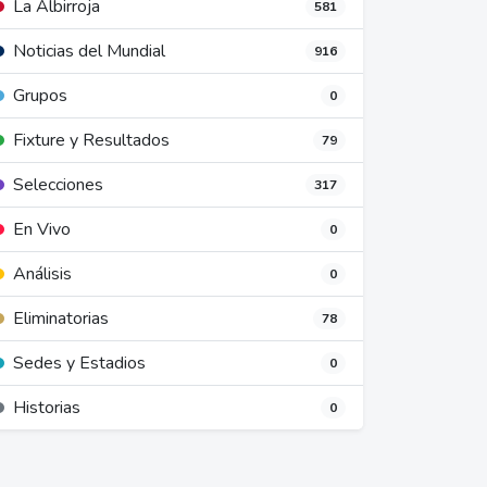
La Albirroja
581
Noticias del Mundial
916
Grupos
0
Fixture y Resultados
79
Selecciones
317
En Vivo
0
Análisis
0
Eliminatorias
78
Sedes y Estadios
0
Historias
0