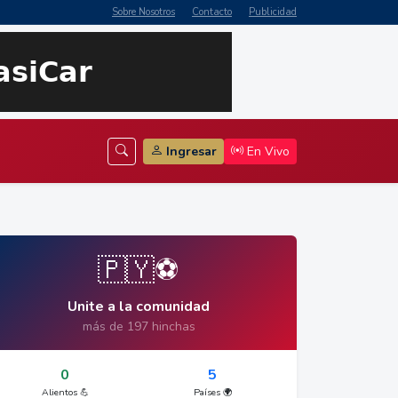
Sobre Nosotros
Contacto
Publicidad
Ingresar
En Vivo
🇵🇾⚽
Unite a la comunidad
más de 197 hinchas
0
5
Alientos 💪
Países 🌍