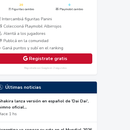
20
0
🃏 Figuritas cambio
🧸 Playmobil cambio
 Intercambiá figuritas Panini
🧸 Coleccioná Playmobil Albirrojos
💪 Alentá a los jugadores
💬 Publicá en la comunidad
⭐ Ganá puntos y subí en el ranking
Registrate gratis
Registrate con Google en 2 segundos
Últimas noticias
Shakira lanza versión en español de 'Dai Dai',
himno oficial...
Hace 1 hs
Argentina ya conoce su ruta en el Mundial 2026