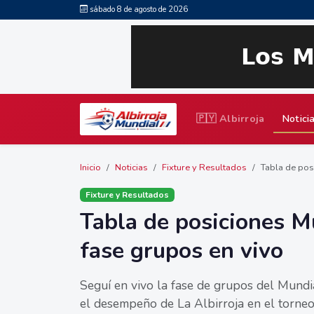
sábado 8 de agosto de 2026
🇵🇾 Albirroja
Notici
Inicio
Noticias
Fixture y Resultados
Tabla de posi
Fixture y Resultados
Tabla de posiciones M
fase grupos en vivo
Seguí en vivo la fase de grupos del Mundia
el desempeño de La Albirroja en el torneo 