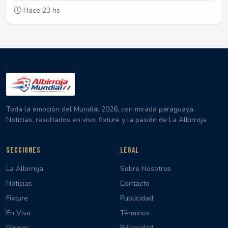
Hace 23 hs
Toda la emoción del Mundial 2026, con mirada paraguaya.
Noticias, resultados en vivo, fixture y la pasión de La Albirroja.
SECCIONES
LEGAL
La Albirroja
Sobre Nosotros
Noticias
Contacto
Fixture
Publicidad
En Vivo
Términos
Grupos
Privacidad