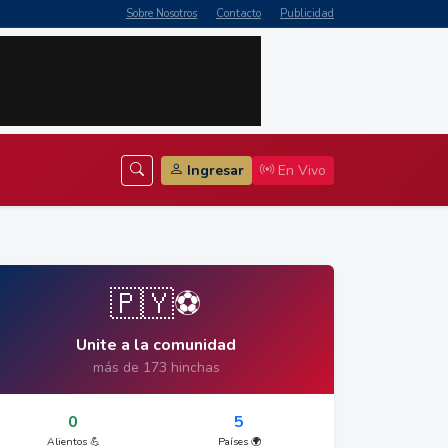
Sobre Nosotros
Contacto
Publicidad
Ingresar
En Vivo
🇵🇾⚽
Unite a la comunidad
más de 173 hinchas
0
5
Alientos 💪
Países 🌍