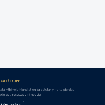
CARGÁ LA APP
talá Albirroja Mundial en tu celular y no te pierdas
gún gol, resultado ni noticia.
Cómo instalar