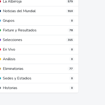
La Albirroja
579
Noticias del Mundial
910
Grupos
0
Fixture y Resultados
78
Selecciones
315
En Vivo
0
Análisis
0
Eliminatorias
77
Sedes y Estadios
0
Historias
0