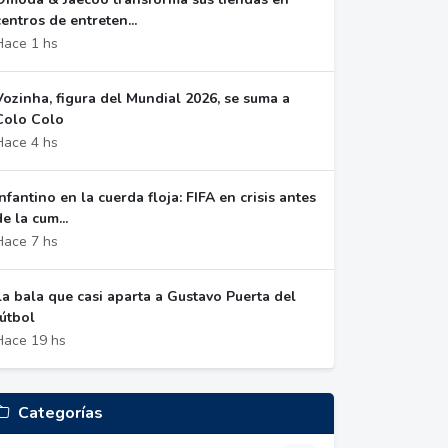
centros de entreten...
Hace 1 hs
Vozinha, figura del Mundial 2026, se suma a
Colo Colo
Hace 4 hs
Infantino en la cuerda floja: FIFA en crisis antes
de la cum...
Hace 7 hs
La bala que casi aparta a Gustavo Puerta del
fútbol
Hace 19 hs
Categorías