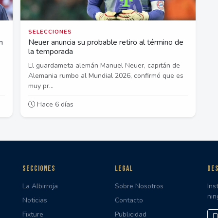
SELECCIONES
n
Neuer anuncia su probable retiro al término de
la temporada
El guardameta alemán Manuel Neuer, capitán de
Alemania rumbo al Mundial 2026, confirmó que es
muy pr...
Hace 6 días
SECCIONES
LEGAL
DES
La Albirroja
Sobre Nosotros
Ins
nin
Noticias
Contacto
Fixture
Publicidad