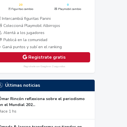
20
0
🃏 Figuritas cambio
🧸 Playmobil cambio
 Intercambiá figuritas Panini
🧸 Coleccioná Playmobil Albirrojos
💪 Alentá a los jugadores
💬 Publicá en la comunidad
⭐ Ganá puntos y subí en el ranking
Registrate gratis
Registrate con Google en 2 segundos
Últimas noticias
Ómar Rincón reflexiona sobre el periodismo
en el Mundial 202...
Hace 1 hs
Omoda & Jaecoo transforma sus tiendas en