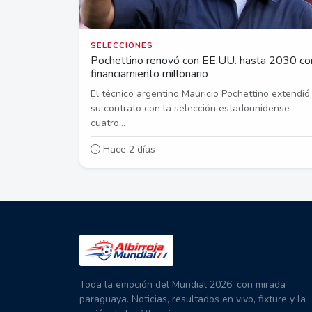
SELECCIONES
Pochettino renovó con EE.UU. hasta 2030 co
financiamiento millonario
El técnico argentino Mauricio Pochettino extendió
su contrato con la selección estadounidense
cuatro...
Hace 2 días
Toda la emoción del Mundial 2026, con mirada
paraguaya. Noticias, resultados en vivo, fixture y la