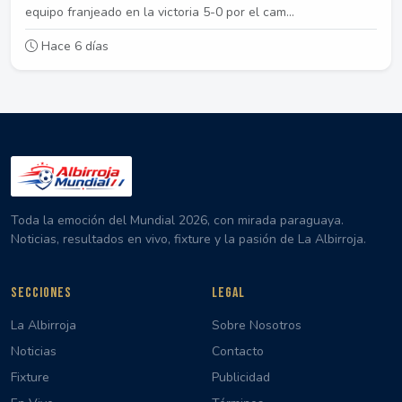
equipo franjeado en la victoria 5-0 por el cam...
Hace 6 días
Toda la emoción del Mundial 2026, con mirada paraguaya.
Noticias, resultados en vivo, fixture y la pasión de La Albirroja.
SECCIONES
LEGAL
La Albirroja
Sobre Nosotros
Noticias
Contacto
Fixture
Publicidad