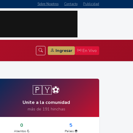
Sobre Nosotros
Contacto
Publicidad
Ingresar
En Vivo
🇵🇾⚽
Unite a la comunidad
más de 191 hinchas
0
5
Alientos 💪
Países 🌍