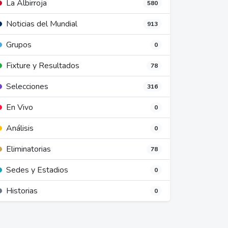
La Albirroja
580
Noticias del Mundial
913
Grupos
0
Fixture y Resultados
78
Selecciones
316
En Vivo
0
Análisis
0
Eliminatorias
78
Sedes y Estadios
0
Historias
0