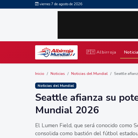
viernes 7 de agosto de 2026
🇵🇾 Albirroja
Notici
Inicio
Noticias
Noticias del Mundial
Seattle afianz
Noticias del Mundial
Seattle afianza su pote
Mundial 2026
El Lumen Field, que será conocido como S
consolida como bastión del fútbol estadou