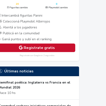
20
0
🃏 Figuritas cambio
🧸 Playmobil cambio
 Intercambiá figuritas Panini
🧸 Coleccioná Playmobil Albirrojos
💪 Alentá a los jugadores
💬 Publicá en la comunidad
⭐ Ganá puntos y subí en el ranking
Registrate gratis
Registrate con Google en 2 segundos
Últimas noticias
Semifinal poética: Inglaterra vs Francia en el
Mundial 2026
Hace 10 hs
Conmebol rechaza iniciativas comerciales de