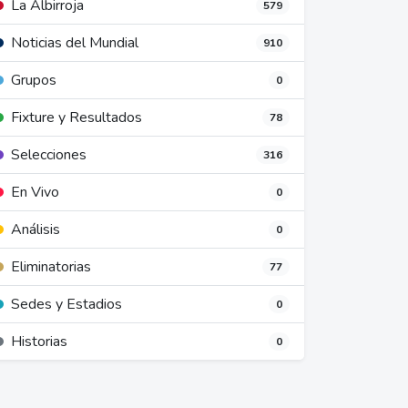
La Albirroja
579
Noticias del Mundial
910
Grupos
0
Fixture y Resultados
78
Selecciones
316
En Vivo
0
Análisis
0
Eliminatorias
77
Sedes y Estadios
0
Historias
0