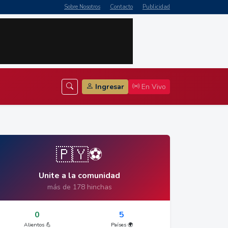
Sobre Nosotros
Contacto
Publicidad
Ingresar
En Vivo
🇵🇾⚽
Unite a la comunidad
más de 178 hinchas
0
5
Alientos 💪
Países 🌍