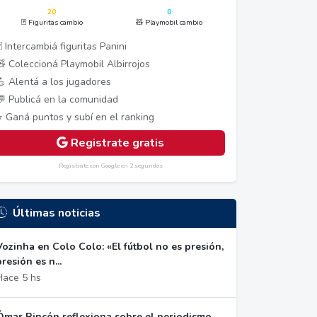
20
0
🃏 Figuritas cambio
🧸 Playmobil cambio
 Intercambiá figuritas Panini
🧸 Coleccioná Playmobil Albirrojos
💪 Alentá a los jugadores
💬 Publicá en la comunidad
⭐ Ganá puntos y subí en el ranking
Registrate gratis
Registrate con Google en 2 segundos
Últimas noticias
Vozinha en Colo Colo: «El fútbol no es presión,
presión es n...
Hace 5 hs
Ómar Rincón reflexiona sobre el periodismo