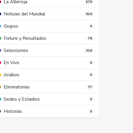
La Albirroja
579
Noticias del Mundial
910
Grupos
0
Fixture y Resultados
78
Selecciones
316
En Vivo
0
Análisis
0
Eliminatorias
77
Sedes y Estadios
0
Historias
0