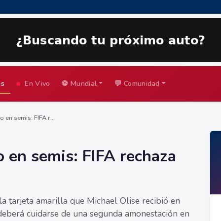
as
En Vivo
⚽ Mundial
💬 Comunidad
 en semis: FIFA r...
o en semis: FIFA rechaza
a tarjeta amarilla que Michael Olise recibió en
 deberá cuidarse de una segunda amonestación en