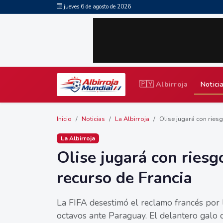
jueves 6 de agosto de 2026
🇵🇾 Albirroja
Notici
Inicio
Noticias
La Albirroja
Olise jugará con riesgo
La Albirroja
Olise jugará con riesg
recurso de Francia
La FIFA desestimó el reclamo francés por l
octavos ante Paraguay. El delantero galo