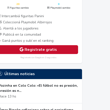
20
0
🃏 Figuritas cambio
🧸 Playmobil cambio
 Intercambiá figuritas Panini
🧸 Coleccioná Playmobil Albirrojos
💪 Alentá a los jugadores
💬 Publicá en la comunidad
⭐ Ganá puntos y subí en el ranking
Registrate gratis
Registrate con Google en 2 segundos
Últimas noticias
Vozinha en Colo Colo: «El fútbol no es presión,
presión es n...
Hace 13 hs
Ómar Rincón reflexiona sobre el periodismo