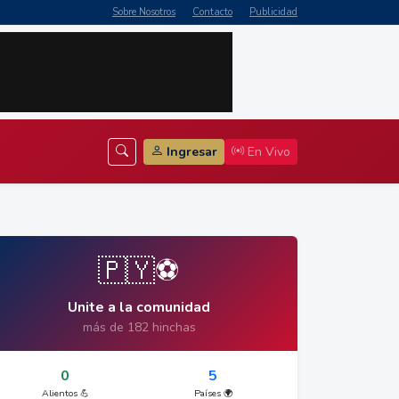
Sobre Nosotros
Contacto
Publicidad
Ingresar
En Vivo
🇵🇾⚽
Unite a la comunidad
más de 182 hinchas
0
5
Alientos 💪
Países 🌍