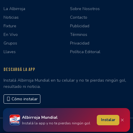
La Albirroja
Sobre Nosotros
Noticias
Contacto
Fixture
Publicidad
En Vivo
Términos
Grupos
Privacidad
Llaves
Política Editorial
DESCARGÁ LA APP
Instalá Albirroja Mundial en tu celular y no te pierdas ningún gol,
resultado ni noticia.
Cómo instalar
Albirroja Mundial
×
Instalar
Instalá la app y no te pierdas ningún gol
© 2026 Albirroja Mundial · Hecho con 🇵🇾 en Paraguay