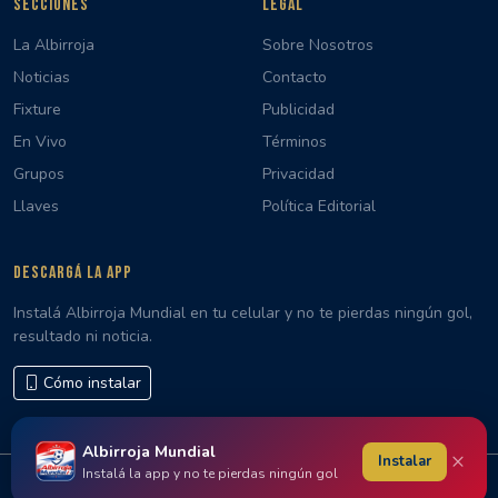
SECCIONES
LEGAL
La Albirroja
Sobre Nosotros
Noticias
Contacto
Fixture
Publicidad
En Vivo
Términos
Grupos
Privacidad
Llaves
Política Editorial
DESCARGÁ LA APP
Instalá Albirroja Mundial en tu celular y no te pierdas ningún gol,
resultado ni noticia.
Cómo instalar
Albirroja Mundial
×
Instalar
Instalá la app y no te pierdas ningún gol
© 2026 Albirroja Mundial · Hecho con 🇵🇾 en Paraguay