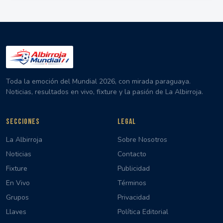
Toda la emoción del Mundial 2026, con mirada paraguaya.
Noticias, resultados en vivo, fixture y la pasión de La Albirroja.
SECCIONES
LEGAL
La Albirroja
Sobre Nosotros
Noticias
Contacto
Fixture
Publicidad
En Vivo
Términos
Grupos
Privacidad
Llaves
Política Editorial