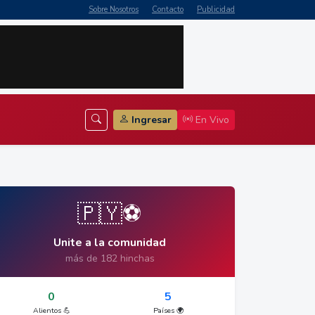
Sobre Nosotros
Contacto
Publicidad
Ingresar
En Vivo
🇵🇾⚽
Unite a la comunidad
más de 182 hinchas
0
5
Alientos 💪
Países 🌍