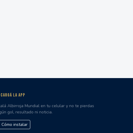
CARGÁ LA APP
talá Albirroja Mundial en tu celular y no te pierdas
gún gol, resultado ni noticia.
Cómo instalar