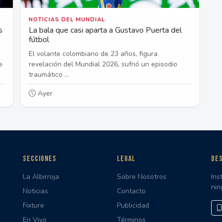
NOTICIAS DEL MUNDIAL
s
La bala que casi aparta a Gustavo Puerta del
fútbol
El volante colombiano de 23 años, figura
e
revelación del Mundial 2026, sufrió un episodio
traumático ...
Ayer
SECCIONES
LEGAL
DES
La Albirroja
Sobre Nosotros
Ins
nin
Noticias
Contacto
Fixture
Publicidad
En Vivo
Términos