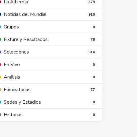
La Albirroja
579
Noticias del Mundial
910
Grupos
0
Fixture y Resultados
78
Selecciones
316
En Vivo
0
Análisis
0
Eliminatorias
77
Sedes y Estadios
0
Historias
0