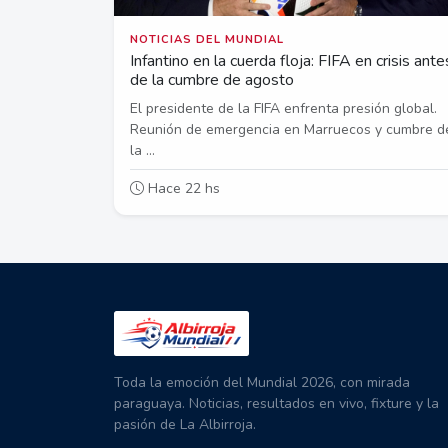
NOTICIAS DEL MUNDIAL
Infantino en la cuerda floja: FIFA en crisis ante
de la cumbre de agosto
El presidente de la FIFA enfrenta presión global.
Reunión de emergencia en Marruecos y cumbre d
la ...
Hace 22 hs
Toda la emoción del Mundial 2026, con mirada
paraguaya. Noticias, resultados en vivo, fixture y la
pasión de La Albirroja.