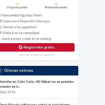
20
0
🃏 Figuritas cambio
🧸 Playmobil cambio
 Intercambiá figuritas Panini
🧸 Coleccioná Playmobil Albirrojos
💪 Alentá a los jugadores
💬 Publicá en la comunidad
⭐ Ganá puntos y subí en el ranking
Registrate gratis
Registrate con Google en 2 segundos
Últimas noticias
Vozinha en Colo Colo: «El fútbol no es presión,
presión es n...
Hace 13 hs
Ómar Rincón reflexiona sobre el periodismo