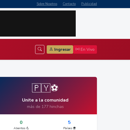
Sobre Nosotros
Contacto
Publicidad
Ingresar
En Vivo
🇵🇾⚽
Unite a la comunidad
más de 177 hinchas
0
5
Alientos 💪
Países 🌍