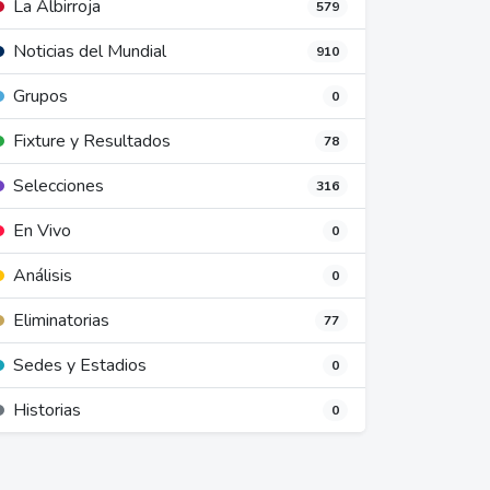
La Albirroja
579
Noticias del Mundial
910
Grupos
0
Fixture y Resultados
78
Selecciones
316
En Vivo
0
Análisis
0
Eliminatorias
77
Sedes y Estadios
0
Historias
0