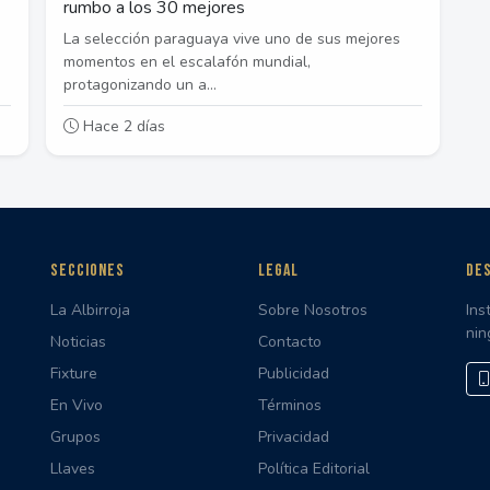
rumbo a los 30 mejores
La selección paraguaya vive uno de sus mejores
momentos en el escalafón mundial,
protagonizando un a...
Hace 2 días
SECCIONES
LEGAL
DES
La Albirroja
Sobre Nosotros
Ins
nin
Noticias
Contacto
Fixture
Publicidad
En Vivo
Términos
Grupos
Privacidad
Llaves
Política Editorial