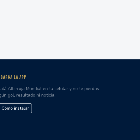
CARGÁ LA APP
talá Albirroja Mundial en tu celular y no te pierdas
gún gol, resultado ni noticia.
Cómo instalar