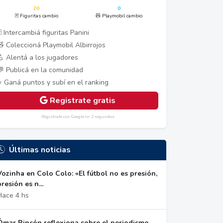
20
0
🃏 Figuritas cambio
🧸 Playmobil cambio
 Intercambiá figuritas Panini
🧸 Coleccioná Playmobil Albirrojos
💪 Alentá a los jugadores
💬 Publicá en la comunidad
⭐ Ganá puntos y subí en el ranking
Registrate gratis
Registrate con Google en 2 segundos
Últimas noticias
Vozinha en Colo Colo: «El fútbol no es presión,
presión es n...
Hace 4 hs
Ómar Rincón reflexiona sobre el periodismo