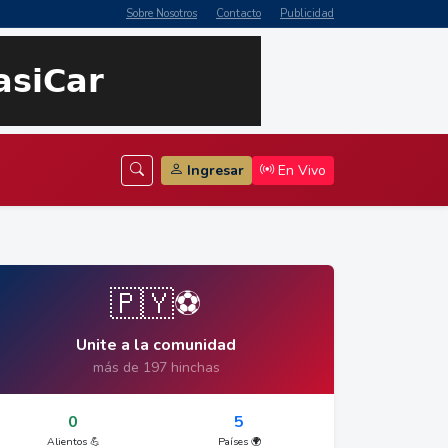
Sobre Nosotros
Contacto
Publicidad
Ingresar
En Vivo
🇵🇾⚽
Unite a la comunidad
más de 197 hinchas
0
5
Alientos 💪
Países 🌍