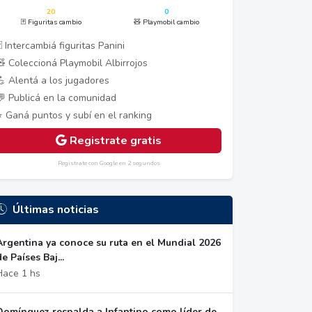
20
0
🃏 Figuritas cambio
🧸 Playmobil cambio
 Intercambiá figuritas Panini
🧸 Coleccioná Playmobil Albirrojos
💪 Alentá a los jugadores
💬 Publicá en la comunidad
⭐ Ganá puntos y subí en el ranking
Registrate gratis
Registrate con Google en 2 segundos
Últimas noticias
Argentina ya conoce su ruta en el Mundial 2026
de Países Baj...
Hace 1 hs
Domínguez respalda a Infantino como líder de