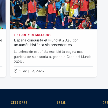
FIXTURE Y RESULTADOS
ol
España conquista el Mundial 2026 con
actuación histórica sin precedentes
La selección española escribió la página más
gloriosa de su historia al ganar la Copa del Mundo
2026...
25 de julio, 2026
SECCIONES
LEGAL
DES