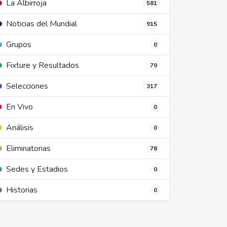
La Albirroja
581
Noticias del Mundial
915
Grupos
0
Fixture y Resultados
79
Selecciones
317
En Vivo
0
Análisis
0
Eliminatorias
78
Sedes y Estadios
0
Historias
0