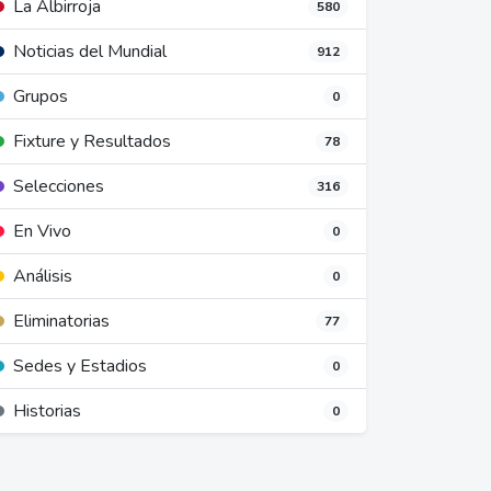
La Albirroja
580
Noticias del Mundial
912
Grupos
0
Fixture y Resultados
78
Selecciones
316
En Vivo
0
Análisis
0
Eliminatorias
77
Sedes y Estadios
0
Historias
0