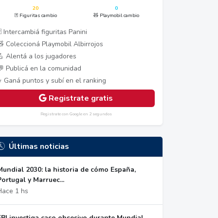
20
0
🃏 Figuritas cambio
🧸 Playmobil cambio
 Intercambiá figuritas Panini
🧸 Coleccioná Playmobil Albirrojos
💪 Alentá a los jugadores
💬 Publicá en la comunidad
⭐ Ganá puntos y subí en el ranking
Registrate gratis
Registrate con Google en 2 segundos
Últimas noticias
Mundial 2030: la historia de cómo España,
Portugal y Marruec...
Hace 1 hs
FBI investiga caso obsesivo durante Mundial