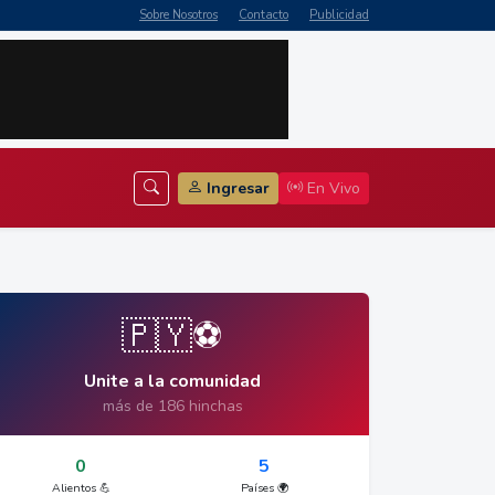
Sobre Nosotros
Contacto
Publicidad
Ingresar
En Vivo
🇵🇾⚽
Unite a la comunidad
más de 186 hinchas
0
5
Alientos 💪
Países 🌍