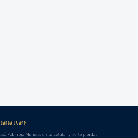
CARGÁ LA APP
talá Albirroja Mundial en tu celular y no te pierdas