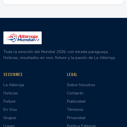
Toda la emoción del Mundial 2026, con mirada paraguaya.
Noticias, resultados en vivo, fixture y la pasión de La Albirroja.
SECCIONES
LEGAL
La Albirroja
Sobre Nosotros
Noticias
Contacto
Fixture
Publicidad
En Vivo
Términos
Grupos
Privacidad
Llaves
Política Editorial