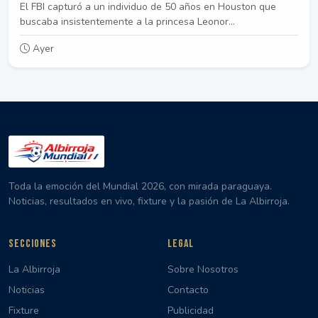
El FBI capturó a un individuo de 50 años en Houston que
buscaba insistentemente a la princesa Leonor...
Ayer
Toda la emoción del Mundial 2026, con mirada paraguaya.
Noticias, resultados en vivo, fixture y la pasión de La Albirroja.
SECCIONES
LEGAL
La Albirroja
Sobre Nosotros
Noticias
Contacto
Fixture
Publicidad