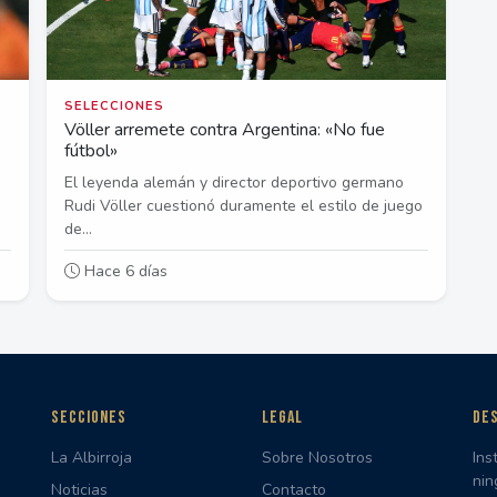
SELECCIONES
e
Völler arremete contra Argentina: «No fue
fútbol»
El leyenda alemán y director deportivo germano
s
Rudi Völler cuestionó duramente el estilo de juego
de...
Hace 6 días
SECCIONES
LEGAL
DES
La Albirroja
Sobre Nosotros
Ins
nin
Noticias
Contacto