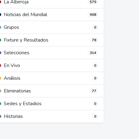
La Albirroja
579
Noticias del Mundial
908
Grupos
0
Fixture y Resultados
78
Selecciones
314
En Vivo
0
Análisis
0
Eliminatorias
77
Sedes y Estadios
0
Historias
0