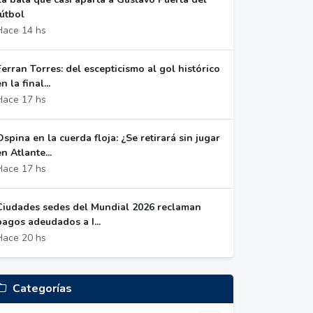
fútbol
Hace 14 hs
Ferran Torres: del escepticismo al gol histórico
n la final...
Hace 17 hs
Ospina en la cuerda floja: ¿Se retirará sin jugar
en Atlante...
Hace 17 hs
Ciudades sedes del Mundial 2026 reclaman
pagos adeudados a I...
Hace 20 hs
Categorías