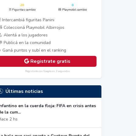
20
0
🃏 Figuritas cambio
🧸 Playmobil cambio
 Intercambiá figuritas Panini
🧸 Coleccioná Playmobil Albirrojos
💪 Alentá a los jugadores
💬 Publicá en la comunidad
⭐ Ganá puntos y subí en el ranking
Registrate gratis
Registrate con Google en 2 segundos
Últimas noticias
Infantino en la cuerda floja: FIFA en crisis antes
de la cum...
Hace 2 hs
La bala que casi aparta a Gustavo Puerta del