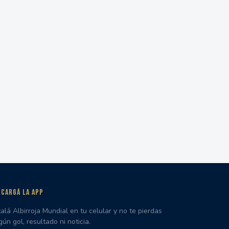
CARGÁ LA APP
talá Albirroja Mundial en tu celular y no te pierdas
gún gol, resultado ni noticia.