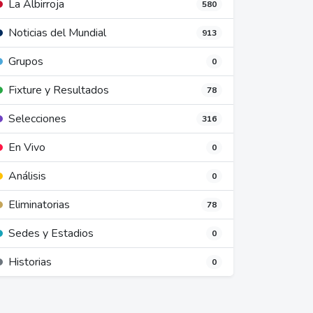
La Albirroja
580
Noticias del Mundial
913
Grupos
0
Fixture y Resultados
78
Selecciones
316
En Vivo
0
Análisis
0
Eliminatorias
78
Sedes y Estadios
0
Historias
0