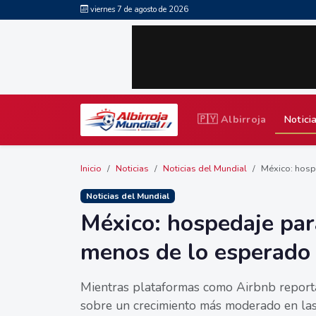
viernes 7 de agosto de 2026
🇵🇾 Albirroja
Notici
Inicio
Noticias
Noticias del Mundial
México: hospe
Noticias del Mundial
México: hospedaje par
menos de lo esperado
Mientras plataformas como Airbnb report
sobre un crecimiento más moderado en las 