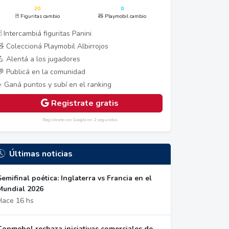
20
0
🃏 Figuritas cambio
🧸 Playmobil cambio
 Intercambiá figuritas Panini
🧸 Coleccioná Playmobil Albirrojos
💪 Alentá a los jugadores
💬 Publicá en la comunidad
⭐ Ganá puntos y subí en el ranking
Registrate gratis
Registrate con Google en 2 segundos
Últimas noticias
Semifinal poética: Inglaterra vs Francia en el
Mundial 2026
Hace 16 hs
Conmebol rechaza iniciativas comerciales de