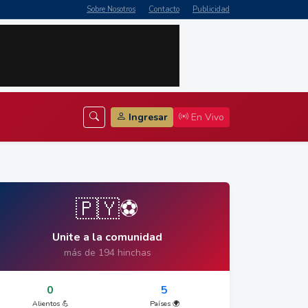
Sobre Nosotros
Contacto
Publicidad
Ingresar
En Vivo
🇵🇾⚽
Unite a la comunidad
más de 194 hinchas
0
5
Alientos 💪
Países 🌍