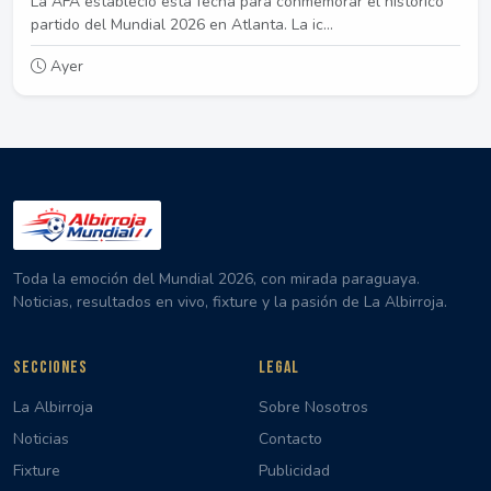
La AFA estableció esta fecha para conmemorar el histórico
partido del Mundial 2026 en Atlanta. La ic...
Ayer
Toda la emoción del Mundial 2026, con mirada paraguaya.
Noticias, resultados en vivo, fixture y la pasión de La Albirroja.
SECCIONES
LEGAL
La Albirroja
Sobre Nosotros
Noticias
Contacto
Fixture
Publicidad