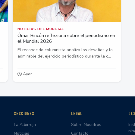
NOTICIAS DEL MUNDIAL
Ómar Rincón reflexiona sobre el periodismo en
el Mundial 2026
l
El reconocido columnista analiza los desafíos y lo
admirable del ejercicio periodístico durante la c...
Ayer
SECCIONES
LEGAL
DES
La Albirroja
Sobre Nosotros
Ins
nin
Noticias
Contacto