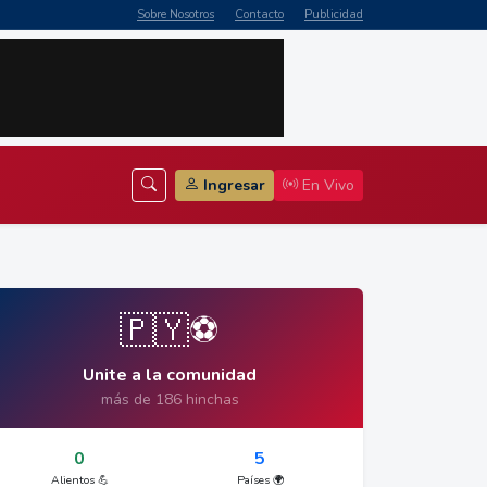
Sobre Nosotros
Contacto
Publicidad
Ingresar
En Vivo
🇵🇾⚽
Unite a la comunidad
más de 186 hinchas
0
5
Alientos 💪
Países 🌍