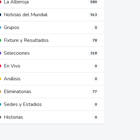
La Albirroja
580
Noticias del Mundial
913
Grupos
0
Fixture y Resultados
78
Selecciones
316
En Vivo
0
Análisis
0
Eliminatorias
77
Sedes y Estadios
0
Historias
0