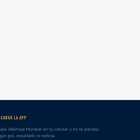
CARGÁ LA APP
talá Albirroja Mundial en tu celular y no te pierdas
gún gol, resultado ni noticia.