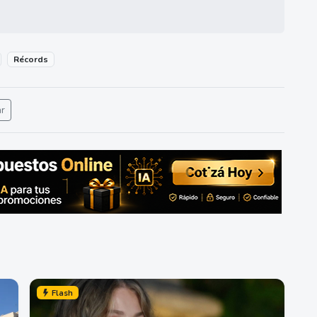
Récords
ar
Flash