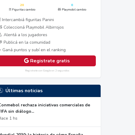
20
0
🃏 Figuritas cambio
🧸 Playmobil cambio
 Intercambiá figuritas Panini
🧸 Coleccioná Playmobil Albirrojos
💪 Alentá a los jugadores
💬 Publicá en la comunidad
⭐ Ganá puntos y subí en el ranking
Registrate gratis
Registrate con Google en 2 segundos
Últimas noticias
Conmebol rechaza iniciativas comerciales de
FIFA sin diálogo...
Hace 1 hs
Mundial 2030: la historia de cómo España,