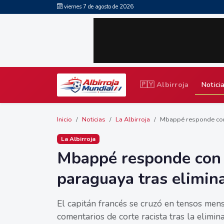
viernes 7 de agosto de 2026
🇵🇾 Albirroja
Notici
Inicio
Noticias
La Albirroja
Mbappé responde con 
La Albirroja
Mbappé responde con 
paraguaya tras elimin
El capitán francés se cruzó en tensos mens
comentarios de corte racista tras la elimi