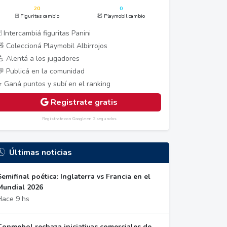
20
0
🃏 Figuritas cambio
🧸 Playmobil cambio
 Intercambiá figuritas Panini
🧸 Coleccioná Playmobil Albirrojos
💪 Alentá a los jugadores
💬 Publicá en la comunidad
⭐ Ganá puntos y subí en el ranking
Registrate gratis
Registrate con Google en 2 segundos
Últimas noticias
Semifinal poética: Inglaterra vs Francia en el
Mundial 2026
Hace 9 hs
Conmebol rechaza iniciativas comerciales de