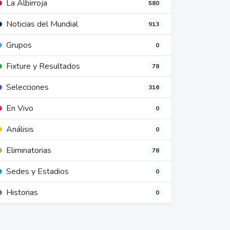
La Albirroja
580
Noticias del Mundial
913
Grupos
0
Fixture y Resultados
78
Selecciones
316
En Vivo
0
Análisis
0
Eliminatorias
78
Sedes y Estadios
0
Historias
0