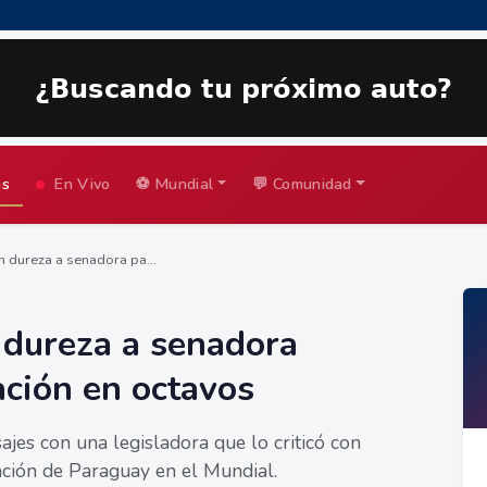
as
En Vivo
⚽ Mundial
💬 Comunidad
dureza a senadora pa...
dureza a senadora
ación en octavos
ajes con una legisladora que lo criticó con
nación de Paraguay en el Mundial.