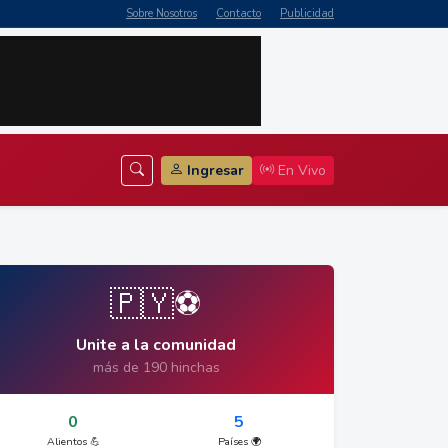
Sobre Nosotros
Contacto
Publicidad
Ingresar
En Vivo
🇵🇾⚽
Unite a la comunidad
más de 190 hinchas
0
5
Alientos 💪
Países 🌍