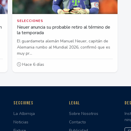
SELECCIONES
n
Neuer anuncia su probable retiro al término de
la temporada
El guardameta alemán Manuel Neuer, capitán de
Alemania rumbo al Mundial 2026, confirmó que es
muy pr...
Hace 6 días
SECCIONES
LEGAL
DES
La Albirroja
Sobre Nosotros
Ins
nin
Noticias
Contacto
Fixture
Publicidad