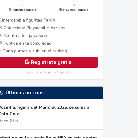
20
0
🃏 Figuritas cambio
🧸 Playmobil cambio
 Intercambiá figuritas Panini
🧸 Coleccioná Playmobil Albirrojos
💪 Alentá a los jugadores
💬 Publicá en la comunidad
⭐ Ganá puntos y subí en el ranking
Registrate gratis
Registrate con Google en 2 segundos
Últimas noticias
Vozinha, figura del Mundial 2026, se suma a
Colo Colo
Hace 2 hs
Infantino en la cuerda floja: FIFA en crisis antes