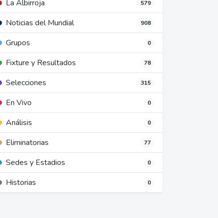
La Albirroja
579
Noticias del Mundial
908
Grupos
0
Fixture y Resultados
78
Selecciones
315
En Vivo
0
Análisis
0
Eliminatorias
77
Sedes y Estadios
0
Historias
0