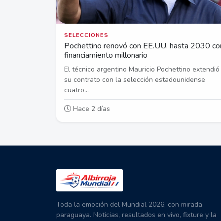
SELECCIONES
Pochettino renovó con EE.UU. hasta 2030 co
financiamiento millonario
El técnico argentino Mauricio Pochettino extendió
su contrato con la selección estadounidense
cuatro...
Hace 2 días
Toda la emoción del Mundial 2026, con mirada
paraguaya. Noticias, resultados en vivo, fixture y la