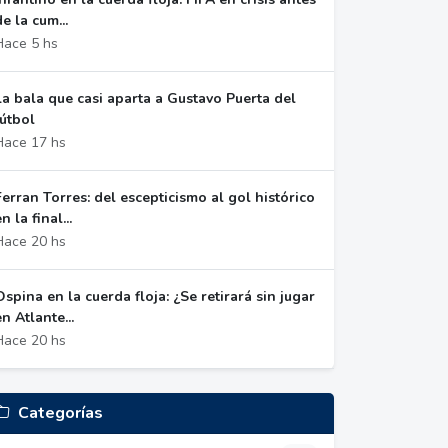
de la cum...
Hace 5 hs
La bala que casi aparta a Gustavo Puerta del
fútbol
Hace 17 hs
Ferran Torres: del escepticismo al gol histórico
n la final...
Hace 20 hs
Ospina en la cuerda floja: ¿Se retirará sin jugar
en Atlante...
Hace 20 hs
Categorías