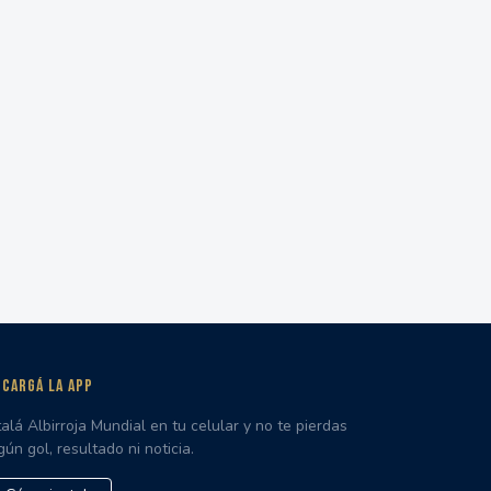
CARGÁ LA APP
talá Albirroja Mundial en tu celular y no te pierdas
gún gol, resultado ni noticia.