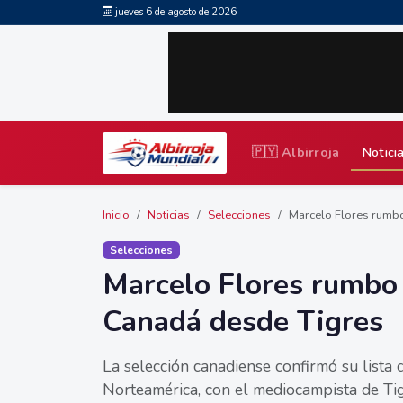
jueves 6 de agosto de 2026
🇵🇾 Albirroja
Notici
Inicio
Noticias
Selecciones
Marcelo Flores rumbo
Selecciones
Marcelo Flores rumbo
Canadá desde Tigres
La selección canadiense confirmó su lista
Norteamérica, con el mediocampista de Ti