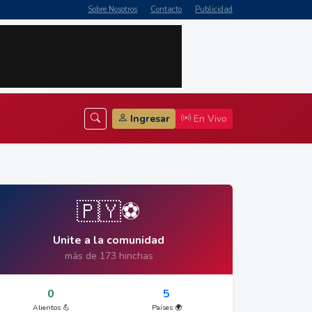
Sobre Nosotros
Contacto
Publicidad
Ingresar
En Vivo
🇵🇾⚽
Unite a la comunidad
más de 173 hinchas
0
5
Alientos 💪
Países 🌍