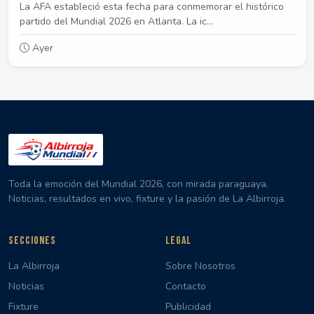
La AFA estableció esta fecha para conmemorar el histórico
partido del Mundial 2026 en Atlanta. La ic...
Ayer
Toda la emoción del Mundial 2026, con mirada paraguaya.
Noticias, resultados en vivo, fixture y la pasión de La Albirroja.
SECCIONES
LEGAL
La Albirroja
Sobre Nosotros
Noticias
Contacto
Fixture
Publicidad