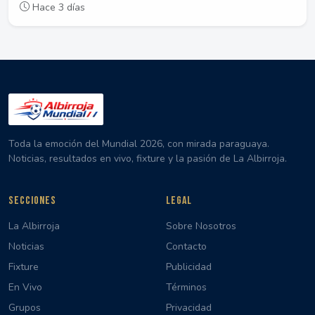
Hace 3 días
Toda la emoción del Mundial 2026, con mirada paraguaya.
Noticias, resultados en vivo, fixture y la pasión de La Albirroja.
SECCIONES
LEGAL
La Albirroja
Sobre Nosotros
Noticias
Contacto
Fixture
Publicidad
En Vivo
Términos
Grupos
Privacidad