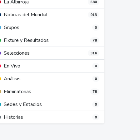
La Albirroja
580
Noticias del Mundial
913
Grupos
0
Fixture y Resultados
78
Selecciones
316
En Vivo
0
Análisis
0
Eliminatorias
78
Sedes y Estadios
0
Historias
0