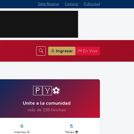
Sobre Nosotros
Contacto
Publicidad
Ingresar
En Vivo
🇵🇾⚽
Unite a la comunidad
más de 195 hinchas
0
5
Alientos 💪
Países 🌍