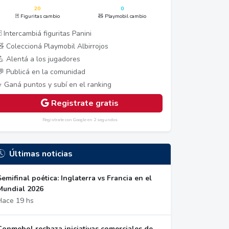
20
0
🃏 Figuritas cambio
🧸 Playmobil cambio
 Intercambiá figuritas Panini
🧸 Coleccioná Playmobil Albirrojos
💪 Alentá a los jugadores
💬 Publicá en la comunidad
⭐ Ganá puntos y subí en el ranking
Registrate gratis
Registrate con Google en 2 segundos
Últimas noticias
Semifinal poética: Inglaterra vs Francia en el
Mundial 2026
Hace 19 hs
Conmebol rechaza iniciativas comerciales de