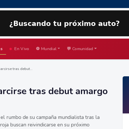
as
En Vivo
⚽ Mundial
💬 Comunidad
arcirse tras debut...
arcirse tras debut amargo
 el rumbo de su campaña mundialista tras la
rroja buscan reivindicarse en su próximo