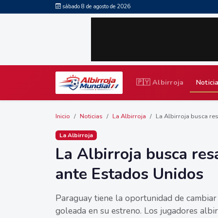
sábado 8 de agosto de 2026
🇵🇾 Albirroja
Notici
Inicio
Noticias
La Albirroja
La Albirroja busca res
La Albirroja
La Albirroja busca res
ante Estados Unidos
Paraguay tiene la oportunidad de cambiar
goleada en su estreno. Los jugadores albi