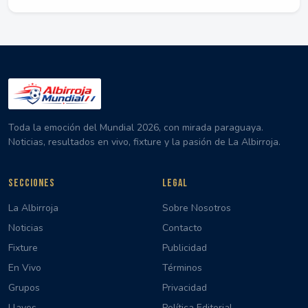
Toda la emoción del Mundial 2026, con mirada paraguaya.
Noticias, resultados en vivo, fixture y la pasión de La Albirroja.
SECCIONES
LEGAL
La Albirroja
Sobre Nosotros
Noticias
Contacto
Fixture
Publicidad
En Vivo
Términos
Grupos
Privacidad
Llaves
Política Editorial