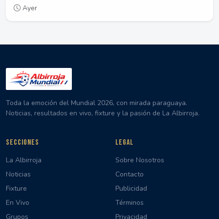
Ayer
Toda la emoción del Mundial 2026, con mirada paraguaya.
Noticias, resultados en vivo, fixture y la pasión de La Albirroja.
SECCIONES
LEGAL
La Albirroja
Sobre Nosotros
Noticias
Contacto
Fixture
Publicidad
En Vivo
Términos
Grupos
Privacidad