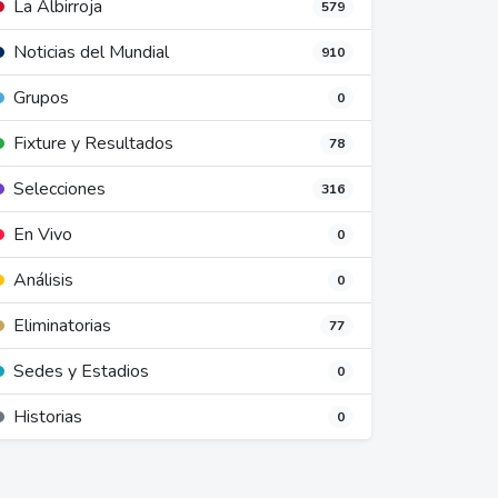
La Albirroja
579
Noticias del Mundial
910
Grupos
0
Fixture y Resultados
78
Selecciones
316
En Vivo
0
Análisis
0
Eliminatorias
77
Sedes y Estadios
0
Historias
0