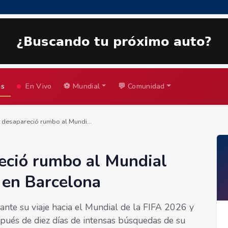
as
En Vivo
⚽ Mundial
💬 Comunidad
 desapareció rumbo al Mundi...
eció rumbo al Mundial
 en Barcelona
ante su viaje hacia el Mundial de la FIFA 2026 y
pués de diez días de intensas búsquedas de su