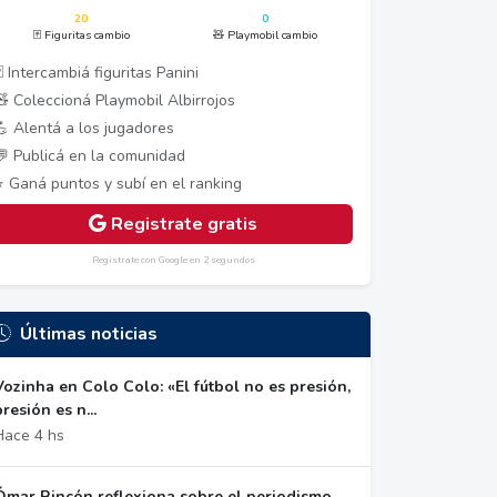
20
0
🃏 Figuritas cambio
🧸 Playmobil cambio
 Intercambiá figuritas Panini
🧸 Coleccioná Playmobil Albirrojos
💪 Alentá a los jugadores
💬 Publicá en la comunidad
⭐ Ganá puntos y subí en el ranking
Registrate gratis
Registrate con Google en 2 segundos
Últimas noticias
Vozinha en Colo Colo: «El fútbol no es presión,
presión es n...
Hace 4 hs
Ómar Rincón reflexiona sobre el periodismo