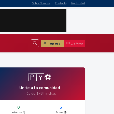
Sobre Nosotros
Contacto
Publicidad
Ingresar
En Vivo
🇵🇾⚽
Unite a la comunidad
más de 176 hinchas
0
5
Alientos 💪
Países 🌍