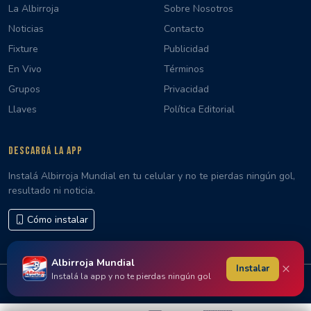
La Albirroja
Sobre Nosotros
Noticias
Contacto
Fixture
Publicidad
En Vivo
Términos
Grupos
Privacidad
Llaves
Política Editorial
DESCARGÁ LA APP
Instalá Albirroja Mundial en tu celular y no te pierdas ningún gol,
resultado ni noticia.
Cómo instalar
Albirroja Mundial
×
Instalar
Instalá la app y no te pierdas ningún gol
© 2026 Albirroja Mundial · Hecho con 🇵🇾 en Paraguay