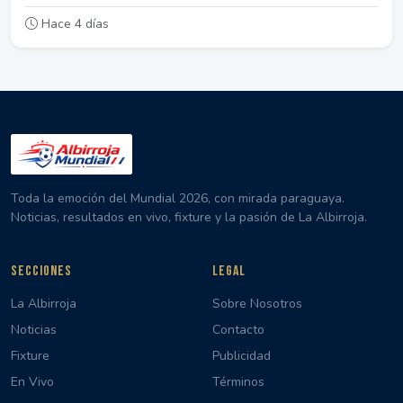
Hace 4 días
Toda la emoción del Mundial 2026, con mirada paraguaya.
Noticias, resultados en vivo, fixture y la pasión de La Albirroja.
SECCIONES
LEGAL
La Albirroja
Sobre Nosotros
Noticias
Contacto
Fixture
Publicidad
En Vivo
Términos