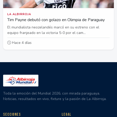
LA ALBIRROJA
Tim Payne debutó con golazo en Olimpia de Paraguay
El mundialista neozelandés marcó en su estreno con el
equipo franjeado en la victoria 5-0 por el cam...
Hace 4 días
Toda la emoción del Mundial 2026, con mirada paraguaya.
Noticias, resultados en vivo, fixture y la pasión de La Albirroja.
SECCIONES
LEGAL